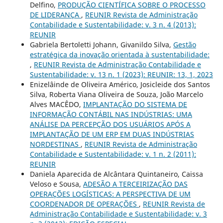
Delfino,
PRODUÇÃO CIENTÍFICA SOBRE O PROCESSO
DE LIDERANÇA
,
REUNIR Revista de Administração
Contabilidade e Sustentabilidade: v. 3 n. 4 (2013):
REUNIR
Gabriela Bertoletti Johann, Givanildo Silva,
Gestão
estratégica da inovação orientada à sustentabilidade:
,
REUNIR Revista de Administração Contabilidade e
Sustentabilidade: v. 13 n. 1 (2023): REUNIR: 13, 1, 2023
Enizelâinde de Oliveira Américo, Josicleide dos Santos
Silva, Roberta Viana Oliveira de Souza, João Marcelo
Alves MACÊDO,
IMPLANTAÇÃO DO SISTEMA DE
INFORMAÇÃO CONTÁBIL NAS INDÚSTRIAS: UMA
ANÁLISE DA PERCEPÇÃO DOS USUÁRIOS APÓS A
IMPLANTAÇÃO DE UM ERP EM DUAS INDÚSTRIAS
NORDESTINAS
,
REUNIR Revista de Administração
Contabilidade e Sustentabilidade: v. 1 n. 2 (2011):
REUNIR
Daniela Aparecida de Alcântara Quintaneiro, Caissa
Veloso e Sousa,
ADESÃO A TERCEIRIZAÇÃO DAS
OPERAÇÕES LOGÍSTICAS: A PERSPECTIVA DE UM
COORDENADOR DE OPERAÇÕES
,
REUNIR Revista de
Administração Contabilidade e Sustentabilidade: v. 3