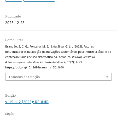
Publicado
2025-12-23
Como Citar
Brandão, S. C. G., Fontana, M. E., & da Silva, G. L. . (2025). Fatores
influenciadores na adoção de inovações sustentáveis pela indústria têxtil e de
confecção: uma revisão sistemática da literatura.
REUNIR Revista De
Administração Contabilidade E Sustentabilidade
,
15
(2), 1–23.
https://doi.org/10.18696/reunir.v15i2.1640
Fomatos de Citação
Edição
v. 15 n. 2 (2025): REUNIR
Seção