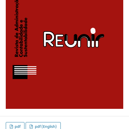
pdf
pdf (English)