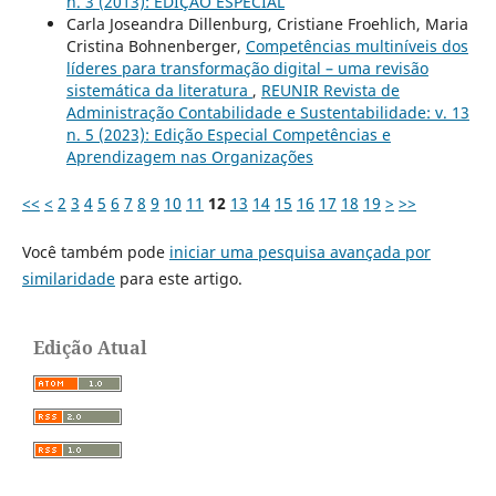
n. 3 (2013): EDIÇÃO ESPECIAL
Carla Joseandra Dillenburg, Cristiane Froehlich, Maria
Cristina Bohnenberger,
Competências multiníveis dos
líderes para transformação digital – uma revisão
sistemática da literatura
,
REUNIR Revista de
Administração Contabilidade e Sustentabilidade: v. 13
n. 5 (2023): Edição Especial Competências e
Aprendizagem nas Organizações
<<
<
2
3
4
5
6
7
8
9
10
11
12
13
14
15
16
17
18
19
>
>>
Você também pode
iniciar uma pesquisa avançada por
similaridade
para este artigo.
Edição Atual