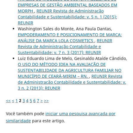
EMPRESAS DE GESTÃO AMBIENTAL BASEADOS EM
MORPH
,
REUNIR Revista de Administração
Contabilidade e Sustentabilidade: v. 5 n. 1 (2015):
REUNIR
Washington Sales do Monte, Ana Paula Dantas,
EMPODERAMENTO E POSICIONAMENTO DE MARCA:
ANÁLISE DA MARCA LOLA COSMETICS
,
REUNIR
Revista de Administração Contabilidade e
Sustentabilidade: v. 7 n. 3 (2017): REUNIR
Luiz Eduardo Lima de Melo, Gesinaldo Ataíde Cândido,
O USO DO MÉTODO IDEA NA AVALIAÇÃO DE
SUSTENTABILIDADE DA AGRICULTURA FAMILIAR NO
MUNICÍPIO DE CEARÁ-MIRIM – RN.
,
REUNIR Revista
de Administração Contabilidade e Sustentabilidade: v.
3 n. 2 (2013): REUNIR
<<
<
1
2
3
4
5
6
7
>
>>
Você também pode
iniciar uma pesquisa avançada por
similaridade
para este artigo.