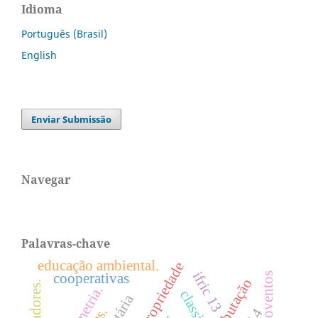
Idioma
Português (Brasil)
English
Enviar Submissão
Navegar
Palavras-chave
educação ambiental.
ifric 13
cooperativas
proventos
tributação