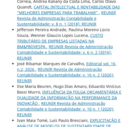
Correia, Andrea Kaliany da Costa Lima, Carlos Olavo
Quandt,
CAPITAL INTELECTUAL E RENTABILIDADE DAS
“MELHORES EMPRESAS PARA TRABALHAR”
,
REUNIR
Revista de Administração Contabilidade e
Sustentabilidade: v. 8 n. 1 (2018): REUNIR
Jefferson Pereira Andrade, Paulina Moreno Lúcio
Souza, Wenner Glaucio Lopes Lucena,
CUSTO
TRIBUTÁRIO DE EMPRESAS LISTADAS NA
BM&FBOVESPA
,
REUNIR Revista de Administração
Contabilidade e Sustentabilidade: v. 6 n. 2 (2016):
REUNIR
José Ribamar Marques de Carvalho,
Editorial vol. 16,
n.2, 2026
,
REUNIR Revista de Administração
Contabilidade e Sustentabilidade: v. 16 n. 2 (2026):
REUNIR
Ilse Maria Beuren, Hugo Dias Amaro, Eduardo Vinícius
Bassi Murro,
INFLUÊNCIA DA FOLGA ORÇAMENTÁRIA E
QUALIDADE DA INFORMAÇÃO NA PERFORMANCE DA
INOVAÇÃO
,
REUNIR Revista de Administração
Contabilidade e Sustentabilidade: v. 10 n. 1 (2020):
REUNIR
Ivan Maia Tomé, Luís Paulo Bresciani,
EXPLICITAÇÃO E
ANÁLISE DE MODELOS DE SUSTENTABILIDADE DE