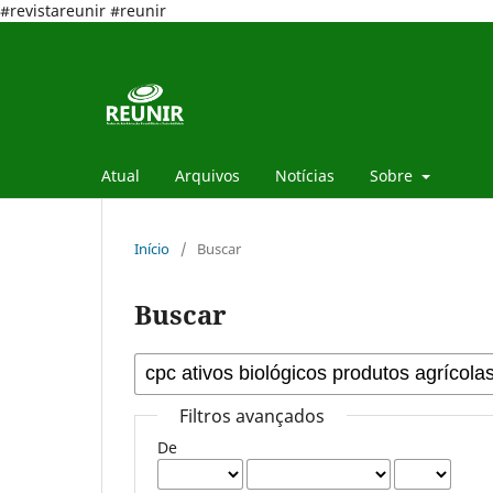
#revistareunir #reunir
Atual
Arquivos
Notícias
Sobre
Início
/
Buscar
Buscar
Filtros avançados
De