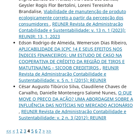
Geysler Rogis Flor Bertolini, Loreni Teresinha
Brandalise,
Viabilidade de manutenção de produto
ecologicamente correto a partir da percepção dos
consumidores
,
REUNIR Revista de Administração
Contabilidade e Sustentabilidade: v. 13 n. 1 (2023):
REUNIR: 13, 1, 2023
Edson Rodrigo de Almeida, Wemerson Dias Ribeiro,
APLICABILIDADE DA ICPC 14 E SEUS EFEITOS NOS
ÍNDICES FINANCEIROS: UM ESTUDO DE CASO NA
COOPERATIVA DE CRÉDITO DA REGIÃO DE TIROS E
MATUTINA/MG – SICOOB CREDITIROS
,
REUNIR
Revista de Administração Contabilidade e
Sustentabilidade: v. 5 n. 1 (2015): REUNIR
César Augusto Tibúrcio Silva, Claudilene Chaves de
Carvalho, Danielle Montenegro Salomé Nunes,
O QUE
MOVE O PREÇO DA AÇÃO? UMA ABORDAGEM SOBRE A
INFLUÊNCIA DAS NOTÍCIAS NO MERCADO ACIONÁRIO
,
REUNIR Revista de Administração Contabilidade e
Sustentabilidade: v. 2 n. 3 (2012): REUNIR
<<
<
1
2
3
4
5
6
7
>
>>