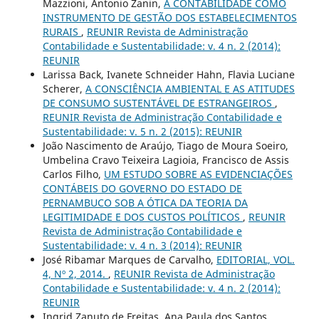
Mazzioni, Antonio Zanin,
A CONTABILIDADE COMO
INSTRUMENTO DE GESTÃO DOS ESTABELECIMENTOS
RURAIS
,
REUNIR Revista de Administração
Contabilidade e Sustentabilidade: v. 4 n. 2 (2014):
REUNIR
Larissa Back, Ivanete Schneider Hahn, Flavia Luciane
Scherer,
A CONSCIÊNCIA AMBIENTAL E AS ATITUDES
DE CONSUMO SUSTENTÁVEL DE ESTRANGEIROS
,
REUNIR Revista de Administração Contabilidade e
Sustentabilidade: v. 5 n. 2 (2015): REUNIR
João Nascimento de Araújo, Tiago de Moura Soeiro,
Umbelina Cravo Teixeira Lagioia, Francisco de Assis
Carlos Filho,
UM ESTUDO SOBRE AS EVIDENCIAÇÕES
CONTÁBEIS DO GOVERNO DO ESTADO DE
PERNAMBUCO SOB A ÓTICA DA TEORIA DA
LEGITIMIDADE E DOS CUSTOS POLÍTICOS
,
REUNIR
Revista de Administração Contabilidade e
Sustentabilidade: v. 4 n. 3 (2014): REUNIR
José Ribamar Marques de Carvalho,
EDITORIAL, VOL.
4, Nº 2, 2014.
,
REUNIR Revista de Administração
Contabilidade e Sustentabilidade: v. 4 n. 2 (2014):
REUNIR
Ingrid Zanuto de Freitas, Ana Paula dos Santos,