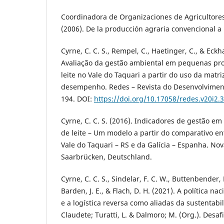
Coordinadora de Organizaciones de Agricultore
(2006). De la producción agraria convencional a 
Cyrne, C. C. S., Rempel, C., Haetinger, C., & Eckha
Avaliação da gestão ambiental em pequenas pr
leite no Vale do Taquari a partir do uso da matri
desempenho. Redes – Revista do Desenvolviment
194. DOI:
https://doi.org/10.17058/redes.v20i2.
Cyrne, C. C. S. (2016). Indicadores de gestão e
de leite – Um modelo a partir do comparativo e
Vale do Taquari – RS e da Galícia – Espanha. No
Saarbrücken, Deutschland.
Cyrne, C. C. S., Sindelar, F. C. W., Buttenbender,
Barden, J. E., & Flach, D. H. (2021). A política na
e a logística reversa como aliadas da sustentabi
Claudete; Turatti, L. & Dalmoro; M. (Org.). Desaf