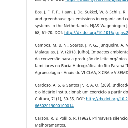
Bos, J. F. F. P., Haan, J. De, Sukkel, W. & Schils, 
and greenhouse gas emissions in organic and c
systems in the Netherlands. NJAS-Wageningen Jo
68, 61-70. DOI:
http://dx.doi.org/10.1016/j.njas.
Campos, M. B. N., Soares, J. P. G., Junqueira, A. 
Malaquias, J. V. (2018, julho). Impactos ambient
da conversão para a produção de leite orgânic
familiares na Bacia Hidrográfica do Rio Paraná I
Agroecologia - Anais do VI CLAA, X CBA e V SEMD
Cardoso, A. S. & Santos Jr, R. A. O. (209). Indic
e o ideário institucional: um exercício a partir 
Cultura, 71(1), 50-55. DOI:
http://dx.doi.org/10.
66602019000100014
Carson, R. & Polillo, R. (1962). Primavera silencio
Melhoramentos.