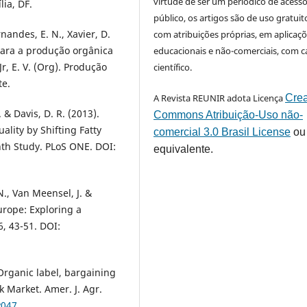
virtude de ser um periódico de acess
lia, DF.
público, os artigos são de uso gratuit
ernandes, E. N., Xavier, D.
com atribuições próprias, em aplicaç
s para a produção orgânica
educacionais e não-comerciais, com c
Jr, E. V. (Org). Produção
científico.
te.
A Revista REUNIR adota Licença
Crea
. & Davis, D. R. (2013).
Commons Atribuição-Uso não-
lity by Shifting Fatty
comercial 3.0 Brasil License
ou
th Study. PLoS ONE. DOI:
equivalente.
 N., Van Meensel, J. &
urope: Exploring a
6, 43-51. DOI:
rganic label, bargaining
k Market. Amer. J. Agr.
v047