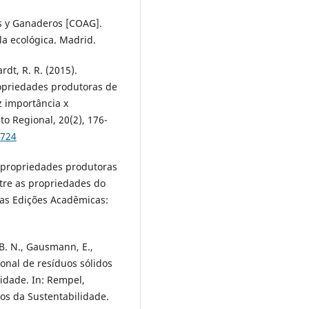
s y Ganaderos [COAG].
la ecológica. Madrid.
rdt, R. R. (2015).
opriedades produtoras de
z importância x
o Regional, 20(2), 176-
3724
m propriedades produtoras
ntre as propriedades do
vas Edições Acadêmicas:
 B. N., Gausmann, E.,
cional de resíduos sólidos
lidade. In: Rempel,
ios da Sustentabilidade.