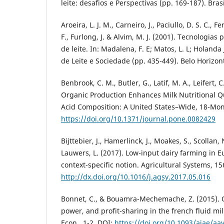
leite: desafios e Perspectivas (pp. 169-187). Brasí
Aroeira, L. J. M., Carneiro, J., Paciullo, D. S. C., F
F., Furlong, J. & Alvim, M. J. (2001). Tecnologia
de leite. In: Madalena, F. E; Matos, L. L; Holanda 
de Leite e Sociedade (pp. 435-449). Belo Horizon
Benbrook, C. M., Butler, G., Latif, M. A., Leifert, C
Organic Production Enhances Milk Nutritional Qua
Acid Composition: A United States–Wide, 18-Mon
https://doi.org/10.1371/journal.pone.0082429
Bijttebier, J., Hamerlinck, J., Moakes, S., Scollan,
Lauwers, L. (2017). Low-input dairy farming in E
context-specific notion. Agricultural Systems, 15
http://dx.doi.org/10.1016/j.agsy.2017.05.016
Bonnet, C., & Bouamra-Mechemache, Z. (2015). O
power, and profit-sharing in the french fluid mil
Econ., 1-2. DOI:
https://doi.org/10.1093/ajae/aa