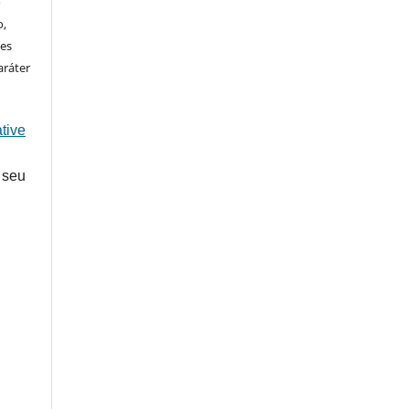
o
o,
ões
aráter
tive
 seu