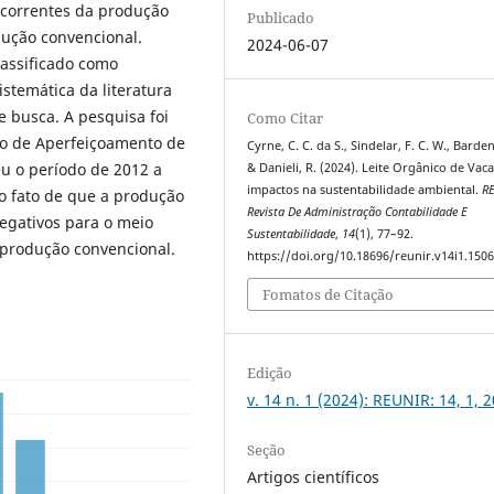
ecorrentes da produção
Publicado
dução convencional.
2024-06-07
lassificado como
istemática da literatura
e busca. A pesquisa foi
Como Citar
ão de Aperfeiçoamento de
Cyrne, C. C. da S., Sindelar, F. C. W., Barden,
u o período de 2012 a
& Danieli, R. (2024). Leite Orgânico de Vaca
impactos na sustentabilidade ambiental.
R
o fato de que a produção
Revista De Administração Contabilidade E
negativos para o meio
Sustentabilidade
,
14
(1), 77–92.
produção convencional.
https://doi.org/10.18696/reunir.v14i1.150
Fomatos de Citação
Edição
v. 14 n. 1 (2024): REUNIR: 14, 1, 
Seção
Artigos científicos