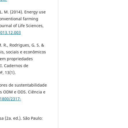
R. L. M. (2014). Energy use
onventional farming
urnal of Life Sciences,
2013.12.003
M. R., Rodrigues, G. S. &
ais, sociais e econômicos
o em propriedades
II. Cadernos de
F, 13(1).
adores de sustentabilidade
dos ODM e ODS. Ciência e
21800/2317-
sa (2a. ed.). São Paulo: