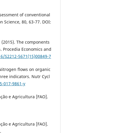
ssessment of conventional
n Science, 80, 63-77. DOI:
V. (2015). The components
h. Procedia Economics and
016/S2212-5671(15)00849-7
. Nitrogen flows on organic
ree indicators. Nutr Cycl
05-017-9861-y
ão e Agricultura [FAO].
ão e Agricultura [FAO].
.