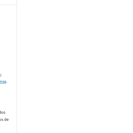
e
a
-
ense
.
ados
os de
m