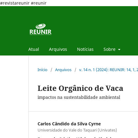
#revistareunir #reunir
Atual
Arquivos
Notícias
Sobre
Início
/
Arquivos
/
v. 14 n. 1 (2024): REUNIR: 14, 1,
Leite Orgânico de Vaca
impactos na sustentabilidade ambiental
Carlos Cândido da Silva Cyrne
Universidade do Vale do Taquari (Univates)