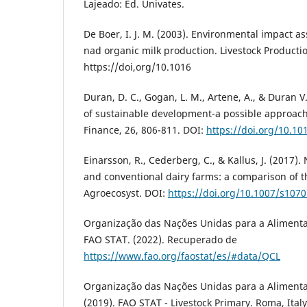
Lajeado: Ed. Univates.
De Boer, I. J. M. (2003). Environmental impact a
nad organic milk production. Livestock Productio
https://doi,org/10.1016
Duran, D. C., Gogan, L. M., Artene, A., & Duran 
of sustainable development-a possible approac
Finance, 26, 806-811. DOI:
https://doi.org/10.1
Einarsson, R., Cederberg, C., & Kallus, J. (2017)
and conventional dairy farms: a comparison of th
Agroecosyst. DOI:
https://doi.org/10.1007/s107
Organização das Nações Unidas para a Alimentaç
FAO STAT. (2022). Recuperado de
https://www.fao.org/faostat/es/#data/QCL
Organização das Nações Unidas para a Alimentaç
(2019). FAO STAT - Livestock Primary. Roma, Italy