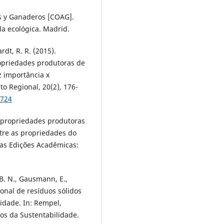
s y Ganaderos [COAG].
la ecológica. Madrid.
rdt, R. R. (2015).
opriedades produtoras de
z importância x
o Regional, 20(2), 176-
3724
m propriedades produtoras
ntre as propriedades do
vas Edições Acadêmicas:
 B. N., Gausmann, E.,
cional de resíduos sólidos
lidade. In: Rempel,
ios da Sustentabilidade.