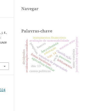
Navegar
Palavras-chave
 J. E.,
:
instrumentos financeiros
juros sobre capital próprio
terceiro setor
evidenciações contábeis.
avaliação de sustentabilidade
EUNIR
Área tributária
bancos
pesquisas.
tributação
classificação
ramo varejista
dividendos
icpc 14
firmas brasileiras.
estrutura de propriedade
oscip
proventos
6
agricultura familiar
bibliometria.
ifric 13
custos políticos
2024