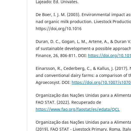
Lajeado: Ed. Univates.
De Boer, I. J. M. (2003). Environmental impact a
nad organic milk production. Livestock Productio
https://doi,org/10.1016
Duran, D. C., Gogan, L. M., Artene, A., & Duran 
of sustainable development-a possible approac
Finance, 26, 806-811. DOI:
https://doi.org/10.1
Einarsson, R., Cederberg, C., & Kallus, J. (2017)
and conventional dairy farms: a comparison of th
Agroecosyst. DOI:
https://doi.org/10.1007/s107
Organização das Nações Unidas para a Alimentaç
FAO STAT. (2022). Recuperado de
https://www.fao.org/faostat/es/#data/QCL
Organização das Nações Unidas para a Alimentaç
(2019). FAO STAT - Livestock Primary. Roma, Italy