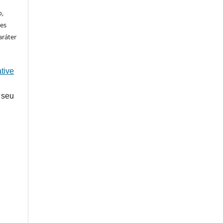
o
o,
ões
aráter
tive
 seu