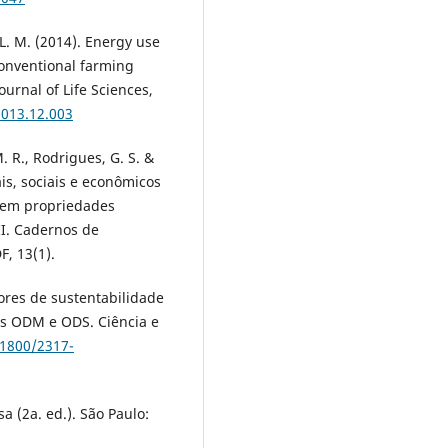
R. L. M. (2014). Energy use
onventional farming
urnal of Life Sciences,
2013.12.003
M. R., Rodrigues, G. S. &
ais, sociais e econômicos
o em propriedades
II. Cadernos de
F, 13(1).
adores de sustentabilidade
dos ODM e ODS. Ciência e
21800/2317-
sa (2a. ed.). São Paulo: