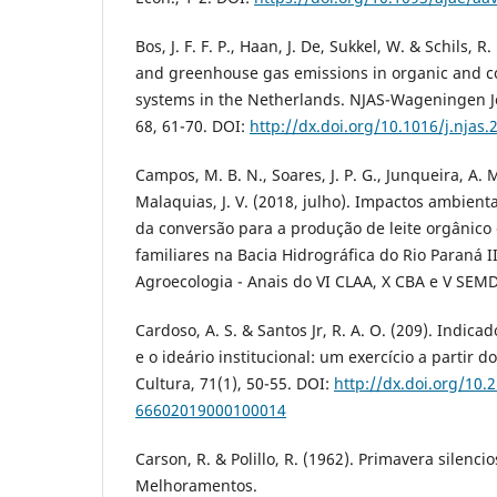
Bos, J. F. F. P., Haan, J. De, Sukkel, W. & Schils, 
and greenhouse gas emissions in organic and c
systems in the Netherlands. NJAS-Wageningen Jo
68, 61-70. DOI:
http://dx.doi.org/10.1016/j.njas.
Campos, M. B. N., Soares, J. P. G., Junqueira, A. 
Malaquias, J. V. (2018, julho). Impactos ambient
da conversão para a produção de leite orgânic
familiares na Bacia Hidrográfica do Rio Paraná I
Agroecologia - Anais do VI CLAA, X CBA e V SEMD
Cardoso, A. S. & Santos Jr, R. A. O. (209). Indic
e o ideário institucional: um exercício a partir 
Cultura, 71(1), 50-55. DOI:
http://dx.doi.org/10.
66602019000100014
Carson, R. & Polillo, R. (1962). Primavera silencio
Melhoramentos.