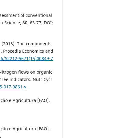
ssessment of conventional
n Science, 80, 63-77. DOI:
V. (2015). The components
h. Procedia Economics and
016/S2212-5671(15)00849-7
. Nitrogen flows on organic
ree indicators. Nutr Cycl
05-017-9861-y
ão e Agricultura [FAO].
ão e Agricultura [FAO].
.