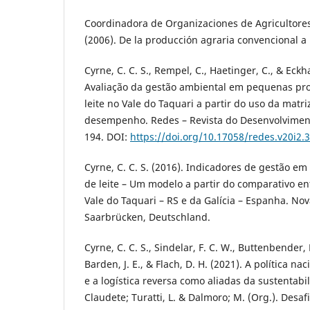
Coordinadora de Organizaciones de Agricultore
(2006). De la producción agraria convencional a 
Cyrne, C. C. S., Rempel, C., Haetinger, C., & Eckha
Avaliação da gestão ambiental em pequenas pr
leite no Vale do Taquari a partir do uso da matri
desempenho. Redes – Revista do Desenvolviment
194. DOI:
https://doi.org/10.17058/redes.v20i2.
Cyrne, C. C. S. (2016). Indicadores de gestão e
de leite – Um modelo a partir do comparativo e
Vale do Taquari – RS e da Galícia – Espanha. No
Saarbrücken, Deutschland.
Cyrne, C. C. S., Sindelar, F. C. W., Buttenbender,
Barden, J. E., & Flach, D. H. (2021). A política na
e a logística reversa como aliadas da sustentabi
Claudete; Turatti, L. & Dalmoro; M. (Org.). Desaf