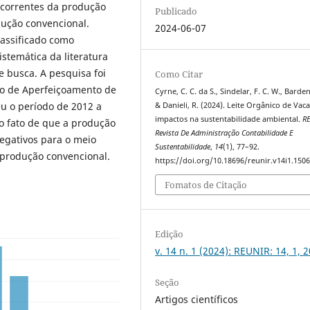
ecorrentes da produção
Publicado
dução convencional.
2024-06-07
lassificado como
istemática da literatura
e busca. A pesquisa foi
Como Citar
ão de Aperfeiçoamento de
Cyrne, C. C. da S., Sindelar, F. C. W., Barden,
u o período de 2012 a
& Danieli, R. (2024). Leite Orgânico de Vaca
impactos na sustentabilidade ambiental.
R
o fato de que a produção
Revista De Administração Contabilidade E
negativos para o meio
Sustentabilidade
,
14
(1), 77–92.
produção convencional.
https://doi.org/10.18696/reunir.v14i1.150
Fomatos de Citação
Edição
v. 14 n. 1 (2024): REUNIR: 14, 1, 
Seção
Artigos científicos