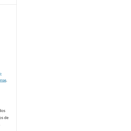
e
a
-
ense
.
ados
os de
m