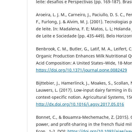
leite: desafios e Perspectivas (pp. 169-187). Brasí
Aroeira, L. J. M., Carneiro, J., Paciullo, D. S. C., F
F., Furlong, J. & Alvim, M. J. (2001). Tecnologia
de leite. In: Madalena, F. E; Matos, L. L; Holanda 
de Leite e Sociedade (pp. 435-449). Belo Horizon
Benbrook, C. M., Butler, G., Latif, M. A., Leifert, C
Organic Production Enhances Milk Nutritional Qua
Acid Composition: A United States–Wide, 18-Mon
https://doi.org/10.1371/journal.pone.0082429
Bijttebier, J., Hamerlinck, J., Moakes, S., Scollan,
Lauwers, L. (2017). Low-input dairy farming in E
context-specific notion. Agricultural Systems, 15
http://dx.doi.org/10.1016/j.agsy.2017.05.016
Bonnet, C., & Bouamra-Mechemache, Z. (2015). O
power, and profit-sharing in the french fluid mil
Econ., 1-2. DOI:
https://doi.org/10.1093/ajae/aa