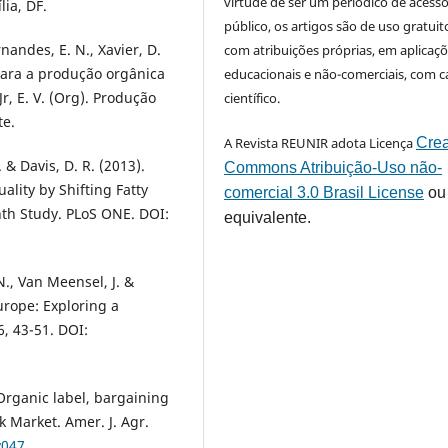
virtude de ser um periódico de acess
lia, DF.
público, os artigos são de uso gratuit
ernandes, E. N., Xavier, D.
com atribuições próprias, em aplicaç
s para a produção orgânica
educacionais e não-comerciais, com c
Jr, E. V. (Org). Produção
científico.
te.
A Revista REUNIR adota Licença
Crea
. & Davis, D. R. (2013).
Commons Atribuição-Uso não-
lity by Shifting Fatty
comercial 3.0 Brasil License
ou
th Study. PLoS ONE. DOI:
equivalente.
 N., Van Meensel, J. &
urope: Exploring a
6, 43-51. DOI:
rganic label, bargaining
k Market. Amer. J. Agr.
v047