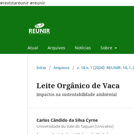
#revistareunir #reunir
Atual
Arquivos
Notícias
Sobre
Início
/
Arquivos
/
v. 14 n. 1 (2024): REUNIR: 14, 1,
Leite Orgânico de Vaca
impactos na sustentabilidade ambiental
Carlos Cândido da Silva Cyrne
Universidade do Vale do Taquari (Univates)