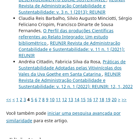
Revista de Administração Contabilidade e
Sustentabilidade: v. 3 n. 1 (2013): REUNIR
Claudia Reis Barbalho, Silvio Augusto Minciotti, Sérgio
Feliciano Crispim, Francisco Dinarte de Sousa
Fernandes,
O Perfil das produções Científicas
referentes ao Relato Integrado: Um estudo
bibliométrico
,
REUNIR Revista de Administração
Contabilidade e Sustentabilidade: v. 11 n. 1 (2021):
REUNIR
Andréia Cittadin, Fabricia Silva da Rosa,
Práticas de
Sustentabilidade Adotadas pelas Vitivinícolas dos
Vales da Uva Goethe em Santa Catarina
,
REUNIR
Revista de Administração Contabilidade e
Sustentabilidade: v. 12 n. 1 (2022): REUNIR: 12, 1, 2022
<<
<
1
2
3
4
5
6
7
8
9
10
11
12
13
14
15
16
17
18
19
20
>
>>
Você também pode
iniciar uma pesquisa avançada por
similaridade
para este artigo.