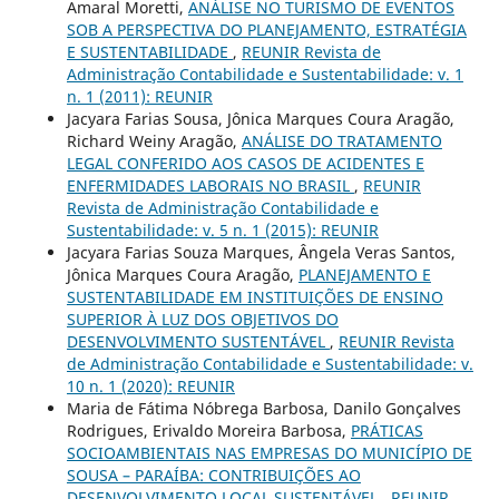
Amaral Moretti,
ANÁLISE NO TURISMO DE EVENTOS
SOB A PERSPECTIVA DO PLANEJAMENTO, ESTRATÉGIA
E SUSTENTABILIDADE
,
REUNIR Revista de
Administração Contabilidade e Sustentabilidade: v. 1
n. 1 (2011): REUNIR
Jacyara Farias Sousa, Jônica Marques Coura Aragão,
Richard Weiny Aragão,
ANÁLISE DO TRATAMENTO
LEGAL CONFERIDO AOS CASOS DE ACIDENTES E
ENFERMIDADES LABORAIS NO BRASIL
,
REUNIR
Revista de Administração Contabilidade e
Sustentabilidade: v. 5 n. 1 (2015): REUNIR
Jacyara Farias Souza Marques, Ângela Veras Santos,
Jônica Marques Coura Aragão,
PLANEJAMENTO E
SUSTENTABILIDADE EM INSTITUIÇÕES DE ENSINO
SUPERIOR À LUZ DOS OBJETIVOS DO
DESENVOLVIMENTO SUSTENTÁVEL
,
REUNIR Revista
de Administração Contabilidade e Sustentabilidade: v.
10 n. 1 (2020): REUNIR
Maria de Fátima Nóbrega Barbosa, Danilo Gonçalves
Rodrigues, Erivaldo Moreira Barbosa,
PRÁTICAS
SOCIOAMBIENTAIS NAS EMPRESAS DO MUNICÍPIO DE
SOUSA – PARAÍBA: CONTRIBUIÇÕES AO
DESENVOLVIMENTO LOCAL SUSTENTÁVEL
,
REUNIR