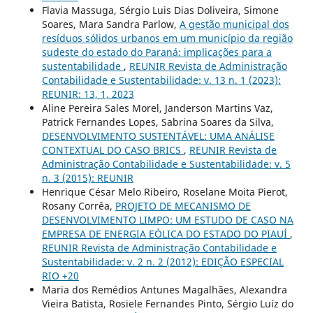
Flavia Massuga, Sérgio Luis Dias Doliveira, Simone
Soares, Mara Sandra Parlow,
A gestão municipal dos
resíduos sólidos urbanos em um município da região
sudeste do estado do Paraná: implicações para a
sustentabilidade
,
REUNIR Revista de Administração
Contabilidade e Sustentabilidade: v. 13 n. 1 (2023):
REUNIR: 13, 1, 2023
Aline Pereira Sales Morel, Janderson Martins Vaz,
Patrick Fernandes Lopes, Sabrina Soares da Silva,
DESENVOLVIMENTO SUSTENTÁVEL: UMA ANÁLISE
CONTEXTUAL DO CASO BRICS
,
REUNIR Revista de
Administração Contabilidade e Sustentabilidade: v. 5
n. 3 (2015): REUNIR
Henrique César Melo Ribeiro, Roselane Moita Pierot,
Rosany Corrêa,
PROJETO DE MECANISMO DE
DESENVOLVIMENTO LIMPO: UM ESTUDO DE CASO NA
EMPRESA DE ENERGIA EÓLICA DO ESTADO DO PIAUÍ
,
REUNIR Revista de Administração Contabilidade e
Sustentabilidade: v. 2 n. 2 (2012): EDIÇÃO ESPECIAL
RIO +20
Maria dos Remédios Antunes Magalhães, Alexandra
Vieira Batista, Rosiele Fernandes Pinto, Sérgio Luíz do