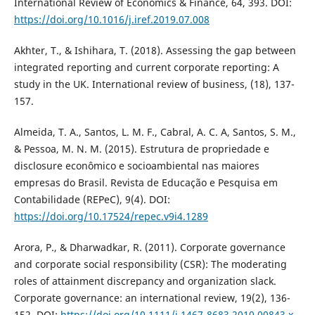
International Review of Economics & Finance, 64, 393. DOI:
https://doi.org/10.1016/j.iref.2019.07.008
Akhter, T., & Ishihara, T. (2018). Assessing the gap between
integrated reporting and current corporate reporting: A
study in the UK. International review of business, (18), 137-
157.
Almeida, T. A., Santos, L. M. F., Cabral, A. C. A, Santos, S. M.,
& Pessoa, M. N. M. (2015). Estrutura de propriedade e
disclosure econômico e socioambiental nas maiores
empresas do Brasil. Revista de Educação e Pesquisa em
Contabilidade (REPeC), 9(4). DOI:
https://doi.org/10.17524/repec.v9i4.1289
Arora, P., & Dharwadkar, R. (2011). Corporate governance
and corporate social responsibility (CSR): The moderating
roles of attainment discrepancy and organization slack.
Corporate governance: an international review, 19(2), 136-
152. DOI:
https://doi.org/10.1111/j.1467-8683.2010.00843.x