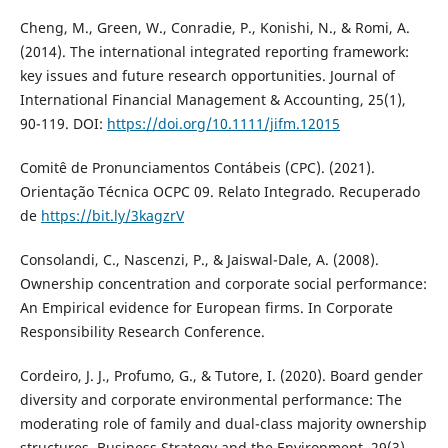
Cheng, M., Green, W., Conradie, P., Konishi, N., & Romi, A.
(2014). The international integrated reporting framework:
key issues and future research opportunities. Journal of
International Financial Management & Accounting, 25(1),
90-119. DOI:
https://doi.org/10.1111/jifm.12015
Comitê de Pronunciamentos Contábeis (CPC). (2021).
Orientação Técnica OCPC 09. Relato Integrado. Recuperado
de
https://bit.ly/3kagzrV
Consolandi, C., Nascenzi, P., & Jaiswal-Dale, A. (2008).
Ownership concentration and corporate social performance:
An Empirical evidence for European firms. In Corporate
Responsibility Research Conference.
Cordeiro, J. J., Profumo, G., & Tutore, I. (2020). Board gender
diversity and corporate environmental performance: The
moderating role of family and dual-class majority ownership
structures. Business Strategy and the Environment, 29(3),