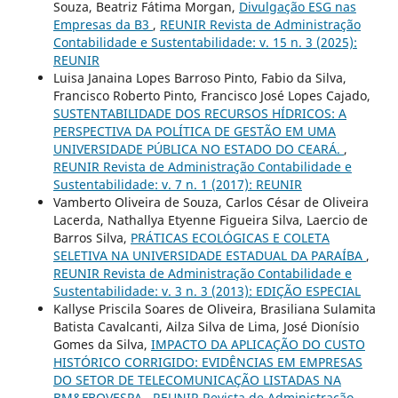
Souza, Beatriz Fátima Morgan,
Divulgação ESG nas
Empresas da B3
,
REUNIR Revista de Administração
Contabilidade e Sustentabilidade: v. 15 n. 3 (2025):
REUNIR
Luisa Janaina Lopes Barroso Pinto, Fabio da Silva,
Francisco Roberto Pinto, Francisco José Lopes Cajado,
SUSTENTABILIDADE DOS RECURSOS HÍDRICOS: A
PERSPECTIVA DA POLÍTICA DE GESTÃO EM UMA
UNIVERSIDADE PÚBLICA NO ESTADO DO CEARÁ.
,
REUNIR Revista de Administração Contabilidade e
Sustentabilidade: v. 7 n. 1 (2017): REUNIR
Vamberto Oliveira de Souza, Carlos César de Oliveira
Lacerda, Nathallya Etyenne Figueira Silva, Laercio de
Barros Silva,
PRÁTICAS ECOLÓGICAS E COLETA
SELETIVA NA UNIVERSIDADE ESTADUAL DA PARAÍBA
,
REUNIR Revista de Administração Contabilidade e
Sustentabilidade: v. 3 n. 3 (2013): EDIÇÃO ESPECIAL
Kallyse Priscila Soares de Oliveira, Brasiliana Sulamita
Batista Cavalcanti, Ailza Silva de Lima, José Dionísio
Gomes da Silva,
IMPACTO DA APLICAÇÃO DO CUSTO
HISTÓRICO CORRIGIDO: EVIDÊNCIAS EM EMPRESAS
DO SETOR DE TELECOMUNICAÇÃO LISTADAS NA
BM&FBOVESPA
,
REUNIR Revista de Administração