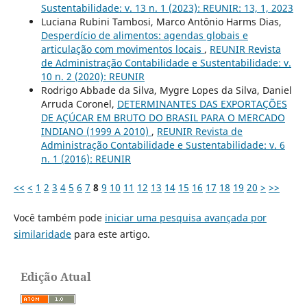
Sustentabilidade: v. 13 n. 1 (2023): REUNIR: 13, 1, 2023
Luciana Rubini Tambosi, Marco Antônio Harms Dias,
Desperdício de alimentos: agendas globais e
articulação com movimentos locais
,
REUNIR Revista
de Administração Contabilidade e Sustentabilidade: v.
10 n. 2 (2020): REUNIR
Rodrigo Abbade da Silva, Mygre Lopes da Silva, Daniel
Arruda Coronel,
DETERMINANTES DAS EXPORTAÇÕES
DE AÇÚCAR EM BRUTO DO BRASIL PARA O MERCADO
INDIANO (1999 A 2010)
,
REUNIR Revista de
Administração Contabilidade e Sustentabilidade: v. 6
n. 1 (2016): REUNIR
<<
<
1
2
3
4
5
6
7
8
9
10
11
12
13
14
15
16
17
18
19
20
>
>>
Você também pode
iniciar uma pesquisa avançada por
similaridade
para este artigo.
Edição Atual