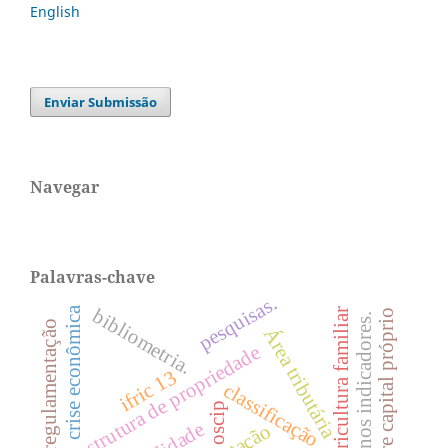
English
Enviar Submissão
Navegar
Palavras-chave
pesquisas.
crise econômica
bibliometria.
agricultura familiar
juros sobre capital próprio
impacto nos indicadores.
regulamentação
Área tributária
estrutura de propriedade
ifric 13
classificação
oscip