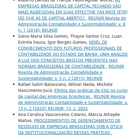
EMPRESAS BRASILEIRAS DE CAPITAL FECHADO SÃO
MAIS AGRESSIVAS EM SUAS EFFECTIVE TAX RATE (ETR)
DO QUE AS DE CAPITAL ABERTO?
,
REUNIR Revista de
Administração Contabilidade e Sustentabilidade: v. 8
n. 1 (2018): REUNIR
Sonia Maria Silva Gomes, Thayse Santos Cruz, Luan
Estrela Souza, Igor Borges Gomes,
NÍVEL DE
CONHECIMENTO DOS FUTUROS PROFISSIONAIS DE
CONTABILIDADE DO ESTADO DA BAHIA: UMA ANÁLISE
À LUZ DOS CONCEITOS BÁSICOS PRESENTES NAS
NORMAS BRASILEIRAS DE CONTABILIDADE
,
REUNIR
Revista de Administração Contabilidade e
Sustentabilidade: v. 5 n. 2 (2015): REUNIR
Rafael Salim Balassiano, Wilson Ikeda, Michele
Nascimento Jucá,
Efeitos das práticas de ESG no custo
de capital das empresas brasileiras
,
REUNIR Revista
de Administração Contabilidade e Sustentabilidade: v.
13 n. 2 (2023): REUNIR: 13, 2, 2023
Ana Carolina Vasconcelos Colares, Márcia Athayde
Matias,
PROCEDIMENTOS DE GERENCIAMENTO DE
RESÍDUOS DE EMPRESAS BRASILEIRAS SOB A ÓTICA
DA INSTITUCIONALIZAÇÃO DESSAS PRÁTICAS
,