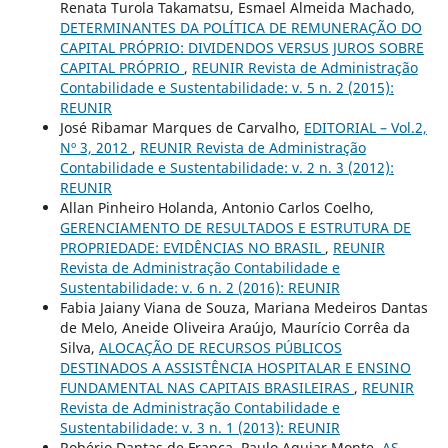
Renata Turola Takamatsu, Esmael Almeida Machado,
DETERMINANTES DA POLÍTICA DE REMUNERAÇÃO DO
CAPITAL PRÓPRIO: DIVIDENDOS VERSUS JUROS SOBRE
CAPITAL PRÓPRIO
,
REUNIR Revista de Administração
Contabilidade e Sustentabilidade: v. 5 n. 2 (2015):
REUNIR
José Ribamar Marques de Carvalho,
EDITORIAL – Vol.2,
Nº 3, 2012
,
REUNIR Revista de Administração
Contabilidade e Sustentabilidade: v. 2 n. 3 (2012):
REUNIR
Allan Pinheiro Holanda, Antonio Carlos Coelho,
GERENCIAMENTO DE RESULTADOS E ESTRUTURA DE
PROPRIEDADE: EVIDÊNCIAS NO BRASIL
,
REUNIR
Revista de Administração Contabilidade e
Sustentabilidade: v. 6 n. 2 (2016): REUNIR
Fabia Jaiany Viana de Souza, Mariana Medeiros Dantas
de Melo, Aneide Oliveira Araújo, Maurício Corrêa da
Silva,
ALOCAÇÃO DE RECURSOS PÚBLICOS
DESTINADOS A ASSISTÊNCIA HOSPITALAR E ENSINO
FUNDAMENTAL NAS CAPITAIS BRASILEIRAS
,
REUNIR
Revista de Administração Contabilidade e
Sustentabilidade: v. 3 n. 1 (2013): REUNIR
Robério Dantas de França, Paulo Aguiar Monte,
AS