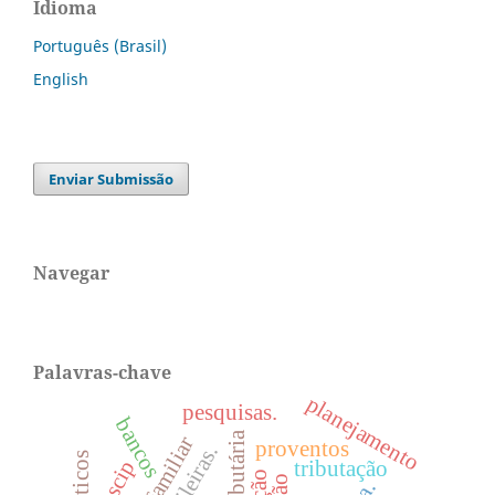
Idioma
Português (Brasil)
English
Enviar Submissão
Navegar
Palavras-chave
planejamento
pesquisas.
bancos
proventos
oscip
tributação