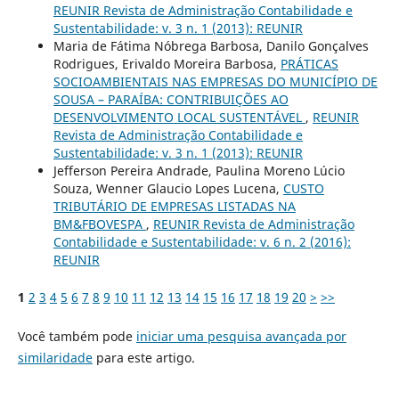
REUNIR Revista de Administração Contabilidade e
Sustentabilidade: v. 3 n. 1 (2013): REUNIR
Maria de Fátima Nóbrega Barbosa, Danilo Gonçalves
Rodrigues, Erivaldo Moreira Barbosa,
PRÁTICAS
SOCIOAMBIENTAIS NAS EMPRESAS DO MUNICÍPIO DE
SOUSA – PARAÍBA: CONTRIBUIÇÕES AO
DESENVOLVIMENTO LOCAL SUSTENTÁVEL
,
REUNIR
Revista de Administração Contabilidade e
Sustentabilidade: v. 3 n. 1 (2013): REUNIR
Jefferson Pereira Andrade, Paulina Moreno Lúcio
Souza, Wenner Glaucio Lopes Lucena,
CUSTO
TRIBUTÁRIO DE EMPRESAS LISTADAS NA
BM&FBOVESPA
,
REUNIR Revista de Administração
Contabilidade e Sustentabilidade: v. 6 n. 2 (2016):
REUNIR
1
2
3
4
5
6
7
8
9
10
11
12
13
14
15
16
17
18
19
20
>
>>
Você também pode
iniciar uma pesquisa avançada por
similaridade
para este artigo.