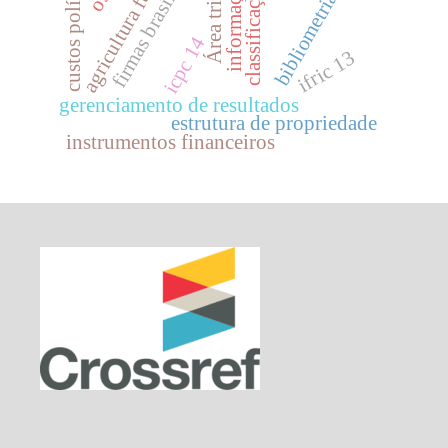
Área tributária
agricultura familiar
firmas brasileiras.
custos políticos
informação
classificação
bibliometria.
icpc 14
ifric 13
gerenciamento de resultados
estrutura de propriedade
instrumentos financeiros