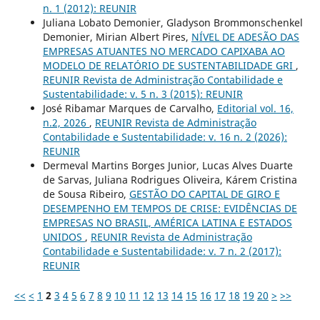
n. 1 (2012): REUNIR
Juliana Lobato Demonier, Gladyson Brommonschenkel
Demonier, Mirian Albert Pires,
NÍVEL DE ADESÃO DAS
EMPRESAS ATUANTES NO MERCADO CAPIXABA AO
MODELO DE RELATÓRIO DE SUSTENTABILIDADE GRI
,
REUNIR Revista de Administração Contabilidade e
Sustentabilidade: v. 5 n. 3 (2015): REUNIR
José Ribamar Marques de Carvalho,
Editorial vol. 16,
n.2, 2026
,
REUNIR Revista de Administração
Contabilidade e Sustentabilidade: v. 16 n. 2 (2026):
REUNIR
Dermeval Martins Borges Junior, Lucas Alves Duarte
de Sarvas, Juliana Rodrigues Oliveira, Kárem Cristina
de Sousa Ribeiro,
GESTÃO DO CAPITAL DE GIRO E
DESEMPENHO EM TEMPOS DE CRISE: EVIDÊNCIAS DE
EMPRESAS NO BRASIL, AMÉRICA LATINA E ESTADOS
UNIDOS
,
REUNIR Revista de Administração
Contabilidade e Sustentabilidade: v. 7 n. 2 (2017):
REUNIR
<<
<
1
2
3
4
5
6
7
8
9
10
11
12
13
14
15
16
17
18
19
20
>
>>