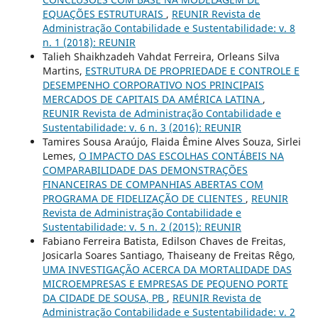
EQUAÇÕES ESTRUTURAIS
,
REUNIR Revista de
Administração Contabilidade e Sustentabilidade: v. 8
n. 1 (2018): REUNIR
Talieh Shaikhzadeh Vahdat Ferreira, Orleans Silva
Martins,
ESTRUTURA DE PROPRIEDADE E CONTROLE E
DESEMPENHO CORPORATIVO NOS PRINCIPAIS
MERCADOS DE CAPITAIS DA AMÉRICA LATINA
,
REUNIR Revista de Administração Contabilidade e
Sustentabilidade: v. 6 n. 3 (2016): REUNIR
Tamires Sousa Araújo, Flaida Êmine Alves Souza, Sirlei
Lemes,
O IMPACTO DAS ESCOLHAS CONTÁBEIS NA
COMPARABILIDADE DAS DEMONSTRAÇÕES
FINANCEIRAS DE COMPANHIAS ABERTAS COM
PROGRAMA DE FIDELIZAÇÃO DE CLIENTES
,
REUNIR
Revista de Administração Contabilidade e
Sustentabilidade: v. 5 n. 2 (2015): REUNIR
Fabiano Ferreira Batista, Edilson Chaves de Freitas,
Josicarla Soares Santiago, Thaiseany de Freitas Rêgo,
UMA INVESTIGAÇÃO ACERCA DA MORTALIDADE DAS
MICROEMPRESAS E EMPRESAS DE PEQUENO PORTE
DA CIDADE DE SOUSA, PB
,
REUNIR Revista de
Administração Contabilidade e Sustentabilidade: v. 2