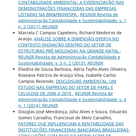
CONTABILIDADE AMBIENTAL: A EVIDENCIAÇÃO NAS
DEMONSTRAÇÕES FINANCEIRAS DAS EMPRESAS
LISTADAS NA BM&FBOVESPA
,
REUNIR Revista de
Administração Contabilidade e Sustentabilidade: v. 1
n. 2 (2011): REUNIR
Marcela C Campos Capeleiro, Richard Medeiros de
Araújo,
ANÁLISE SOBRE A DIMENSÃO OFERTA NO
CONTEXTO INOVAÇÃO DENTRO DO SETOR DE
ESTRUTURAS PRÉ-MOLDADAS NA GRANDE NATAL
,
REUNIR Revista de Administração Contabilidade e
Sustentabilidade: v. 3 n. 2 (2013): REUNIR
Eliedna de Sousa Barbosa, Ádria Tayllo Alves Oliveira,
Roseane Patrícia de Araújo Silva, Isabelle Carlos
Campos Rezende,
DISCLOSURE AMBIENTAL: UM
ESTUDO NAS EMPRESAS DO SETOR DE PAPEL E
CELULOSE DE 2006 A 2010
,
REUNIR Revista de
Administração Contabilidade e Sustentabilidade: v. 4
n. 1 (2014): REUNIR
Douglas José Mendonça, Júlia Alves e Souza, Eduardo
Gomes Carvalho, Francisval de Melo Carvalho,
FATORES QUE INFLUENCIAM A RENTABILIDADE DAS
INSTITUIÇÕES FINANCEIRAS BANCÁRIAS BRASILEIRAS:
CONCLUSÕES COM BASE NA MODELAGEM DE