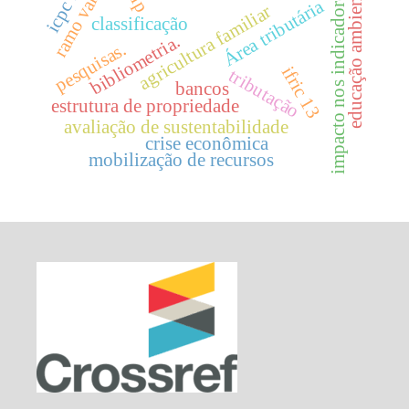
ramo varejista
educação ambiental.
icpc 14
impacto nos indicadores.
Área tributária
agricultura familiar
classificação
bibliometria.
pesquisas.
ifric 13
tributação
bancos
estrutura de propriedade
avaliação de sustentabilidade
crise econômica
mobilização de recursos