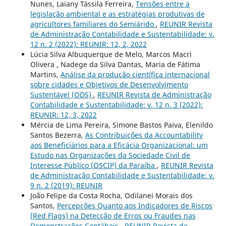
Nunes, Laiany Tássila Ferreira,
Tensões entre a
legislação ambiental e as estratégias produtivas de
agricultores familiares do Semiárido
,
REUNIR Revista
de Administração Contabilidade e Sustentabilidade: v.
12 n. 2 (2022): REUNIR: 12, 2, 2022
Lúcia Silva Albuquerque de Melo, Marcos Macri
Olivera , Nadege da Silva Dantas, Maria de Fátima
Martins,
Análise da produção científica internacional
sobre cidades e Objetivos de Desenvolvimento
Sustentável (ODS)
,
REUNIR Revista de Administração
Contabilidade e Sustentabilidade: v. 12 n. 3 (2022):
REUNIR: 12, 3, 2022
Mércia de Lima Pereira, Simone Bastos Paiva, Elenildo
Santos Bezerra,
As Contribuições da Accountability
aos Beneficiários para a Eficácia Organizacional: um
Estudo nas Organizações da Sociedade Civil de
Interesse Público (OSCIP) da Paraíba
,
REUNIR Revista
de Administração Contabilidade e Sustentabilidade: v.
9 n. 2 (2019): REUNIR
João Felipe da Costa Rocha, Odilanei Morais dos
Santos,
Percepções Quanto aos Indicadores de Riscos
(Red Flags) na Detecção de Erros ou Fraudes nas
Demonstrações Contábeis
,
REUNIR Revista de