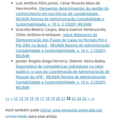
Luiz Antônio Félix Junior, César Ricardo Maia de
Vasconcelos,
Elementos determinantes da gestão do
conhecimento em escritórios de contabilidade
,
REUNIR Revista de Administração Contabilidade e
Sustentabilidade: v. 10 n. 3 (2020): REUNIR
Graciela Beatriz Carpio, Maria Ivanice Vendruscolo,
Clóvis Antônio Kronbauer,
Value Relevance da
Demonstração dos Fluxos de Caixa no Período Pré e
Pós IFRS no Brasil
,
REUNIR Revista de Administração
Contabilidade e Sustentabilidade: v. 16 n. 2 (2026):
REUNIR
Jander Ângelo Diogo Ferreira, Odemir Vieira Baêta,
Diagnóstico de competências individuais no setor
público: o caso da Coordenação de Administração de
Pessoal da UFJF
,
REUNIR Revista de Administração
Contabilidade e Sustentabilidade: v. 10 n. 3 (2020):
REUNIR
<<
<
12
13
14
15
16
17
18
19
20
21
22
23
24
25
>
>>
Você também pode
iniciar uma pesquisa avançada por
similaridade
para este artigo.