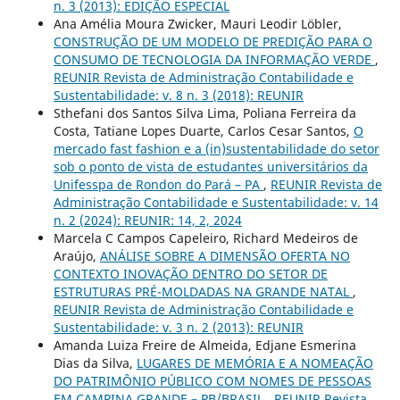
n. 3 (2013): EDIÇÃO ESPECIAL
Ana Amélia Moura Zwicker, Mauri Leodir Löbler,
CONSTRUÇÃO DE UM MODELO DE PREDIÇÃO PARA O
CONSUMO DE TECNOLOGIA DA INFORMAÇÃO VERDE
,
REUNIR Revista de Administração Contabilidade e
Sustentabilidade: v. 8 n. 3 (2018): REUNIR
Sthefani dos Santos Silva Lima, Poliana Ferreira da
Costa, Tatiane Lopes Duarte, Carlos Cesar Santos,
O
mercado fast fashion e a (in)sustentabilidade do setor
sob o ponto de vista de estudantes universitários da
Unifesspa de Rondon do Pará – PA
,
REUNIR Revista de
Administração Contabilidade e Sustentabilidade: v. 14
n. 2 (2024): REUNIR: 14, 2, 2024
Marcela C Campos Capeleiro, Richard Medeiros de
Araújo,
ANÁLISE SOBRE A DIMENSÃO OFERTA NO
CONTEXTO INOVAÇÃO DENTRO DO SETOR DE
ESTRUTURAS PRÉ-MOLDADAS NA GRANDE NATAL
,
REUNIR Revista de Administração Contabilidade e
Sustentabilidade: v. 3 n. 2 (2013): REUNIR
Amanda Luiza Freire de Almeida, Edjane Esmerina
Dias da Silva,
LUGARES DE MEMÓRIA E A NOMEAÇÃO
DO PATRIMÔNIO PÚBLICO COM NOMES DE PESSOAS
EM CAMPINA GRANDE – PB/BRASIL
,
REUNIR Revista