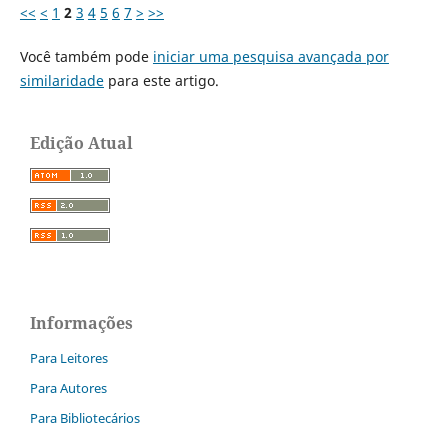
<<
<
1
2
3
4
5
6
7
>
>>
Você também pode
iniciar uma pesquisa avançada por
similaridade
para este artigo.
Edição Atual
Informações
Para Leitores
Para Autores
Para Bibliotecários