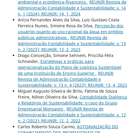
ambiental e econômica-financeira
,
REUNIR Revista de
Administração Contabilidade e Sustentabilidade: v. 14
n. 1 (2024): REUNIR: 14, 1, 2024
Arícia Fernandes Alves da Silva, Luiz Gustavo Costa
Ferreira Nunes, Simone Rosa da Silva,
Percepção dos
usuários quanto ao uso racional da água em prédios
públicos administrativos
,
REUNIR Revista de
Administração Contabilidade e Sustentabilidade: v. 13
n. 2 (2023): REUNIR: 13, 2, 2023
Diogo Conceição, Simone Sehnem, Priscilla Félix
Schneider,
Estratégias e práticas para
operacionalização do Plano de Logística Sustentável
de uma Instituição de Ensino Superior
,
REUNIR
Revista de Administração Contabilidade e
Sustentabilidade: v. 13 n. 4 (2023): REUNIR: 13, 4, 2023
Miguel Augusto Silveira de Brito, Fátima de Souza
Freire, Nilton Oliveira da Silva,
Contabilidade Dialógica
e Relatórios de Sustentabilidade: o caso do Grupo
Empresarial Monsanto
,
REUNIR Revista de
Administração Contabilidade e Sustentabilidade: v. 12
n. 2 (2022): REUNIR: 12, 2, 2022
Carlos Roberto Souza Carmo,
AUTOAVALIAÇÃO DO
CONHECIMENTO DOS PROFISSIONAIS DE