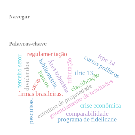
Navegar
Palavras-chave
regulamentação
icpc 14
custos políticos
terceiro setor
bibliometria.
tributação
Área tributária
dividendos
ifric 13
bancos
classificação
oscip
gerenciamento de resultados
estrutura de propriedade
firmas brasileiras.
pesquisas.
crise econômica
comparabilidade
programa de fidelidade