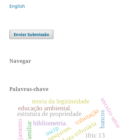
English
Enviar Submissão
Navegar
Palavras-chave
terceiro setor
teoria da legitimidade
educação ambiental.
tributação
bancos
estrutura de propriedade
planejamento
Área tributária
bibliometria.
pesquisas.
oscip
ifric 13