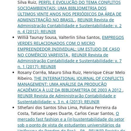
Silva Ruiz,
PERFIL E EVOLUÇÃO DO TEMA CONFLITOS
SOCIOAMBIENTAIS: UMA BIBLIOMETRIA DOS
ÚLTIMOS VINTE ANOS NOS PERIÓDICOS DA ÁREA DE
ADMINISTRAÇÃO NO BRASIL
,
REUNIR Revista de
Administração Contabilidade e Sustentabilidade: v. 2
n. 4 (2012): REUNIR
Williã Taunay Sousa, Valterlin Silva Santos,
EMPREGOS
VERDES RELACIONADOS COM O MICRO
EMPREENDEDOR INDIVIDUAL: UM ESTUDO DE CASO
NO COMÉRCIO VAREJISTA
,
REUNIR Revista de
Administração Contabilidade e Sustentabilidade: v. 7
n. 1 (2017): REUNIR
Rosany Corrêa, Mauro Silva Ruiz, Henrique César Melo
Ribeiro,
THE INTERNATIONAL JOURNAL OF CONFLICTS
MANAGEMENT: UMA ANÁLISE DA PRODUÇÃO
ACADÊMICA À LUZ DA BIBLIOMETRIA DE 2003 A 2012
,
REUNIR Revista de Administração Contabilidade e
Sustentabilidade: v. 3 n. 4 (2013): REUNIR
Sthefani dos Santos Silva Lima, Poliana Ferreira da
Costa, Tatiane Lopes Duarte, Carlos Cesar Santos,
O
mercado fast fashion e a (in)sustentabilidade do setor
sob o ponto de vista de estudantes universitários da
Unifesspa de Rondon do Pará – PA
,
REUNIR Revista de