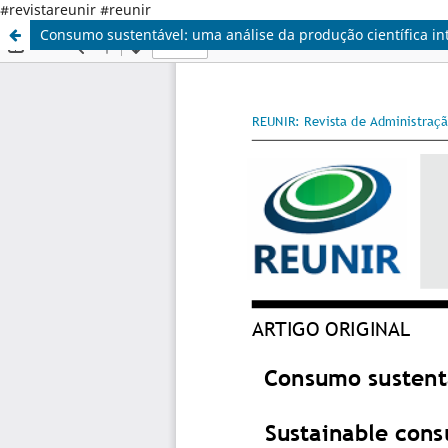
#revistareunir #reunir
Consumo sustentável: uma análise da produção científica in