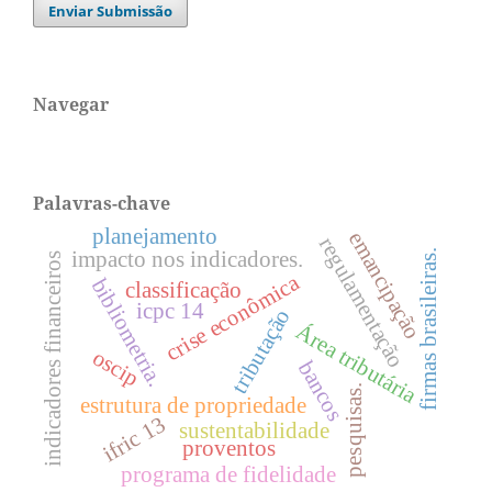
Enviar Submissão
Navegar
Palavras-chave
planejamento
emancipação
regulamentação
impacto nos indicadores.
firmas brasileiras.
indicadores financeiros
crise econômica
bibliometria.
classificação
icpc 14
tributação
Área tributária
oscip
bancos
pesquisas.
estrutura de propriedade
ifric 13
sustentabilidade
proventos
programa de fidelidade