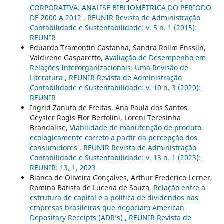
CORPORATIVA: ANÁLISE BIBLIOMÉTRICA DO PERÍODO
DE 2000 A 2012
,
REUNIR Revista de Administração
Contabilidade e Sustentabilidade: v. 5 n. 1 (2015):
REUNIR
Eduardo Tramontin Castanha, Sandra Rolim Ensslin,
Valdirene Gasparetto,
Avaliação de Desempenho em
Relações Interorganizacionais: Uma Revisão de
Literatura
,
REUNIR Revista de Administração
Contabilidade e Sustentabilidade: v. 10 n. 3 (2020):
REUNIR
Ingrid Zanuto de Freitas, Ana Paula dos Santos,
Geysler Rogis Flor Bertolini, Loreni Teresinha
Brandalise,
Viabilidade de manutenção de produto
ecologicamente correto a partir da percepção dos
consumidores
,
REUNIR Revista de Administração
Contabilidade e Sustentabilidade: v. 13 n. 1 (2023):
REUNIR: 13, 1, 2023
Bianca de Oliveira Gonçalves, Arthur Frederico Lerner,
Romina Batista de Lucena de Souza,
Relação entre a
estrutura de capital e a política de dividendos nas
empresas brasileiras que negociam American
Depositary Receipts (ADR’s)
,
REUNIR Revista de