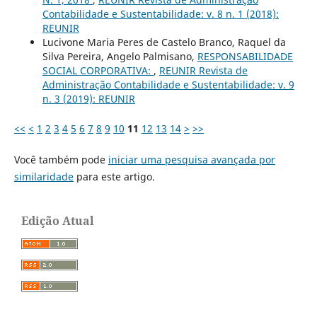
Contabilidade e Sustentabilidade: v. 8 n. 1 (2018):
REUNIR
Lucivone Maria Peres de Castelo Branco, Raquel da
Silva Pereira, Angelo Palmisano,
RESPONSABILIDADE
SOCIAL CORPORATIVA:
,
REUNIR Revista de
Administração Contabilidade e Sustentabilidade: v. 9
n. 3 (2019): REUNIR
<<
<
1
2
3
4
5
6
7
8
9
10
11
12
13
14
>
>>
Você também pode
iniciar uma pesquisa avançada por
similaridade
para este artigo.
Edição Atual