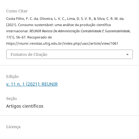
Como Citar
Costa Filho, F. C. da, Oliveira, L. V. C., Lima, D. S. V. R., & Silva, C. R. M. da.
(2021). Consumo sustentável: uma análise da produção científica
internacional.
REUNIR Revista De Administração Contabilidade E Sustentabilidade
,
11
(1), 56–67. Recuperado de
https://reunir.revistas.ufcg.edu.br/index.php/uacc/article/view/1061
Fomatos de Citação
Edição
v. 11 n. 1 (2021): REUNIR
Seção
Artigos científicos
Licença