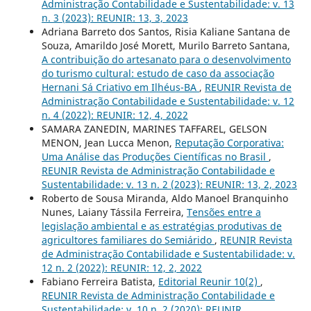
Administração Contabilidade e Sustentabilidade: v. 13
n. 3 (2023): REUNIR: 13, 3, 2023
Adriana Barreto dos Santos, Risia Kaliane Santana de
Souza, Amarildo José Morett, Murilo Barreto Santana,
A contribuição do artesanato para o desenvolvimento
do turismo cultural: estudo de caso da associação
Hernani Sá Criativo em Ilhéus-BA
,
REUNIR Revista de
Administração Contabilidade e Sustentabilidade: v. 12
n. 4 (2022): REUNIR: 12, 4, 2022
SAMARA ZANEDIN, MARINES TAFFAREL, GELSON
MENON, Jean Lucca Menon,
Reputação Corporativa:
Uma Análise das Produções Científicas no Brasil
,
REUNIR Revista de Administração Contabilidade e
Sustentabilidade: v. 13 n. 2 (2023): REUNIR: 13, 2, 2023
Roberto de Sousa Miranda, Aldo Manoel Branquinho
Nunes, Laiany Tássila Ferreira,
Tensões entre a
legislação ambiental e as estratégias produtivas de
agricultores familiares do Semiárido
,
REUNIR Revista
de Administração Contabilidade e Sustentabilidade: v.
12 n. 2 (2022): REUNIR: 12, 2, 2022
Fabiano Ferreira Batista,
Editorial Reunir 10(2)
,
REUNIR Revista de Administração Contabilidade e
Sustentabilidade: v. 10 n. 2 (2020): REUNIR