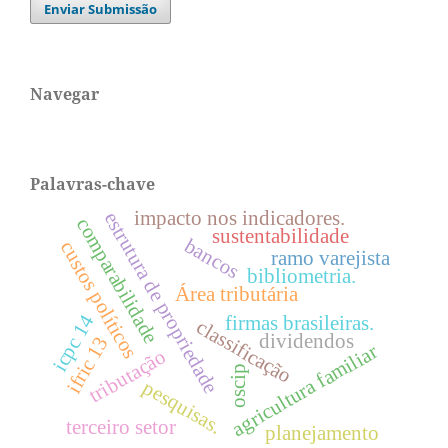
Enviar Submissão
Navegar
Palavras-chave
impacto nos indicadores.
estrutura de propriedade
comparabilidade
sustentabilidade
bancos
custos políticos
ramo varejista
bibliometria.
Área tributária
icpc 14
firmas brasileiras.
classificação
dividendos
ifric 13
agricultura familiar
tributação
oscip
pesquisas.
terceiro setor
planejamento