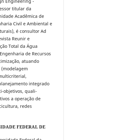
gn Engineering -
essor titular da
Unidade Acadêmica de
aria Civil e Ambiental e
rais), é consultor Ad
vista Reunir e
ção Total da Água
 Engenharia de Recursos
timização, atuando
ão (modelagem
lticriterial,
 planejamento integrado
-objetivos, quali-
ativos a operação de
cicultura, redes
SIDADE FEDERAL DE
ersidade Federal da