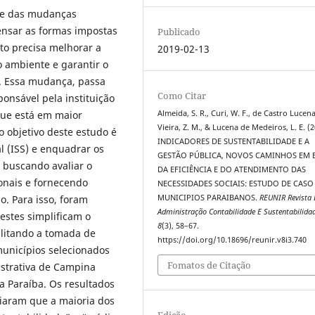
 e das mudanças
pensar as formas impostas
Publicado
to precisa melhorar a
2019-02-13
o ambiente e garantir o
l. Essa mudança, passa
Como Citar
onsável pela instituição
 que está em maior
Almeida, S. R., Curi, W. F., de Castro Lucen
Vieira, Z. M., & Lucena de Medeiros, L. E. (2
 objetivo deste estudo é
INDICADORES DE SUSTENTABILIDADE E A
l (ISS) e enquadrar os
GESTÃO PÚBLICA, NOVOS CAMINHOS EM 
, buscando avaliar o
DA EFICIÊNCIA E DO ATENDIMENTO DAS
ionais e fornecendo
NECESSIDADES SOCIAIS: ESTUDO DE CASO
o. Para isso, foram
MUNICIPIOS PARAIBANOS.
REUNIR Revista 
Administração Contabilidade E Sustentabilida
 estes simplificam o
8
(3), 58–67.
ilitando a tomada de
https://doi.org/10.18696/reunir.v8i3.740
unicípios selecionados
Fomatos de Citação
strativa de Campina
a Paraíba. Os resultados
ciaram que a maioria dos
Edição