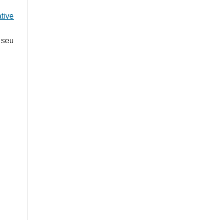
tive
 seu