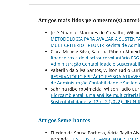
Artigos mais lidos pelo mesmo(s) autor(
José Ribamar Marques de Carvalho, Wilson 
METODOLOGIA PARA AVALIAR A SUSTENTA
MULTICRITÉRIO
,
REUNIR Revista de Admini
Clara Monise Silva, Sabrina Ribeiro Almeid
financeiros e do disclosure voluntário ES
Administração Contabilidade e Sustentabili
Valterlin da Silva Santos, Wilson Fadlo Cur
RESERVATÓRIO EPITÁCIO PESSOA ATRAV
de Administração Contabilidade e Sustenta
Sabrina Ribeiro Almeida, Wilson Fadlo Cur
Hidroambiental: uma análise multicriteria
Sustentabilidade: v. 12 n. 2 (2022): REUNIR
Artigos Semelhantes
Eliedna de Sousa Barbosa, Ádria Tayllo Alv
Rezende,
DISCLOSURE AMBIENTAL: UM ES