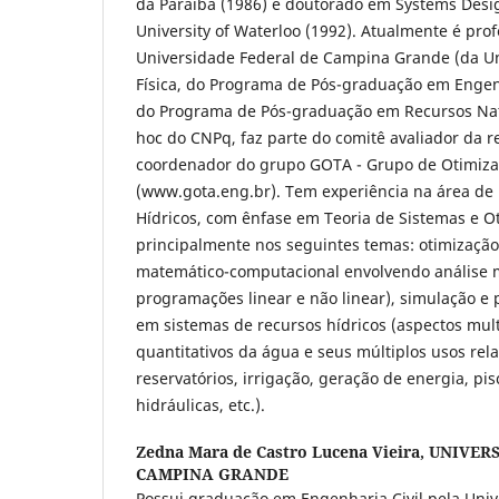
da Paraíba (1986) e doutorado em Systems Desi
University of Waterloo (1992). Atualmente é prof
Universidade Federal de Campina Grande (da 
Física, do Programa de Pós-graduação em Engenh
do Programa de Pós-graduação em Recursos Natu
hoc do CNPq, faz parte do comitê avaliador da re
coordenador do grupo GOTA - Grupo de Otimiza
(www.gota.eng.br). Tem experiência na área de
Hídricos, com ênfase em Teoria de Sistemas e O
principalmente nos seguintes temas: otimizaç
matemático-computacional envolvendo análise mu
programações linear e não linear), simulação e
em sistemas de recursos hídricos (aspectos multi
quantitativos da água e seus múltiplos usos rel
reservatórios, irrigação, geração de energia, pis
hidráulicas, etc.).
Zedna Mara de Castro Lucena Vieira,
UNIVER
CAMPINA GRANDE
Possui graduação em Engenharia Civil pela Univ