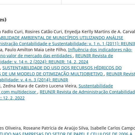
es)
Fadlo Curi, Rosires Catão Curi, Enyedja Kerlly Martins de A. Carva
BILIDADE AMBIENTAL DE MUNICÍPIOS UTILIZANDO ANÁLISE
stração Contabilidade e Sustentabilidade: v. 1 n. 1 (2011): REUNI
a, Paulo Amilton Maia Leite Filho,
Influência dos indicadores não-
G no valor de mercado das entidades
,
REUNIR Revista de
dade: v. 14 n. 2 (2024): REUNIR: 14, 2, 2024
i,
SUSTENTABILIDADE DO USO DOS RECURSOS HÍDRICOS DO
ÉS DE UM MODELO DE OTIMIZAÇÃO MULTIOBJETIVO
,
REUNIR Revis
bilidade: v. 4 n. 3 (2014): REUNIR
i, Zedna Mara de Castro Lucena Vieira,
Sustentabilidade
l com multidecisor
,
REUNIR Revista de Administração Contabilidad
: 12, 2, 2022
es Oliveira, Roseane Patrícia de Araújo Silva, Isabelle Carlos Camp
TUDO NAS EMPRESAS DO SETOR DE PAPEL E CELULOSE DE 2006 A