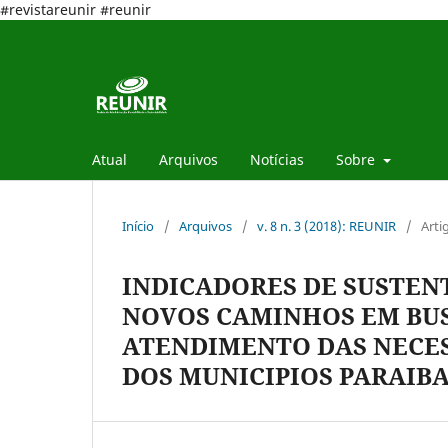
#revistareunir #reunir
Atual
Arquivos
Notícias
Sobre
Início
/
Arquivos
/
v. 8 n. 3 (2018): REUNIR
/
Arti
INDICADORES DE SUSTENT
NOVOS CAMINHOS EM BUS
ATENDIMENTO DAS NECES
DOS MUNICIPIOS PARAIB