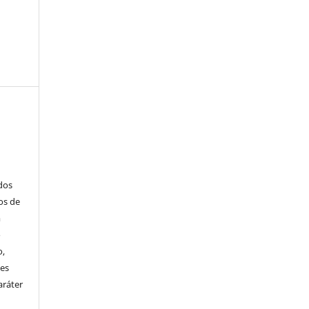
ados
os de
m
o
o,
ões
aráter