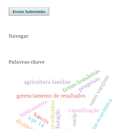
Enviar Submissão
Navegar
Palavras-chave
firmas brasileiras.
ramo varejista
pesquisas.
agricultura familiar
gerenciamento de resultados
crise econômica
bibliometria.
Área tributária
classificação
tributação
bancos
oscip
icpc 14
dividendos