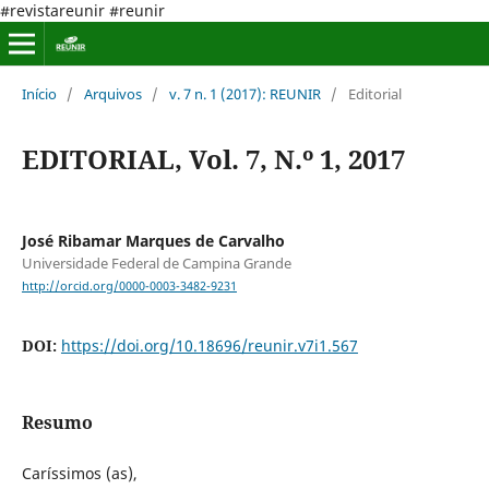
#revistareunir #reunir
Início
/
Arquivos
/
v. 7 n. 1 (2017): REUNIR
/
Editorial
EDITORIAL, Vol. 7, N.º 1, 2017
José Ribamar Marques de Carvalho
Universidade Federal de Campina Grande
http://orcid.org/0000-0003-3482-9231
DOI:
https://doi.org/10.18696/reunir.v7i1.567
Resumo
Caríssimos (as),