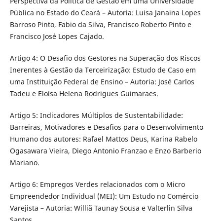
Perspectiva da Política de Gestão em uma Universidade
Pública no Estado do Ceará – Autoria: Luisa Janaina Lopes
Barroso Pinto, Fabio da Silva, Francisco Roberto Pinto e
Francisco José Lopes Cajado.
Artigo 4: O Desafio dos Gestores na Superação dos Riscos
Inerentes à Gestão da Terceirização: Estudo de Caso em
uma Instituição Federal de Ensino – Autoria: José Carlos
Tadeu e Eloísa Helena Rodrigues Guimaraes.
Artigo 5: Indicadores Múltiplos de Sustentabilidade:
Barreiras, Motivadores e Desafios para o Desenvolvimento
Humano dos autores: Rafael Mattos Deus, Karina Rabelo
Ogasawara Vieira, Diego Antonio Franzao e Enzo Barberio
Mariano.
Artigo 6: Empregos Verdes relacionados com o Micro
Empreendedor Individual (MEI): Um Estudo no Comércio
Varejista – Autoria: Williã Taunay Sousa e Valterlin Silva
Santos.