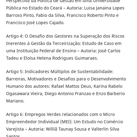
Perspectiva da Política de Gestão em uma Universidade
Pública no Estado do Ceará – Autoria: Luisa Janaina Lopes
Barroso Pinto, Fabio da Silva, Francisco Roberto Pinto e
Francisco José Lopes Cajado.
Artigo 4: O Desafio dos Gestores na Superação dos Riscos
Inerentes à Gestão da Terceirização: Estudo de Caso em
uma Instituição Federal de Ensino – Autoria: José Carlos
Tadeu e Eloísa Helena Rodrigues Guimaraes.
Artigo 5: Indicadores Múltiplos de Sustentabilidade:
Barreiras, Motivadores e Desafios para o Desenvolvimento
Humano dos autores: Rafael Mattos Deus, Karina Rabelo
Ogasawara Vieira, Diego Antonio Franzao e Enzo Barberio
Mariano.
Artigo 6: Empregos Verdes relacionados com o Micro
Empreendedor Individual (MEI): Um Estudo no Comércio
Varejista – Autoria: Williã Taunay Sousa e Valterlin Silva
Santos.