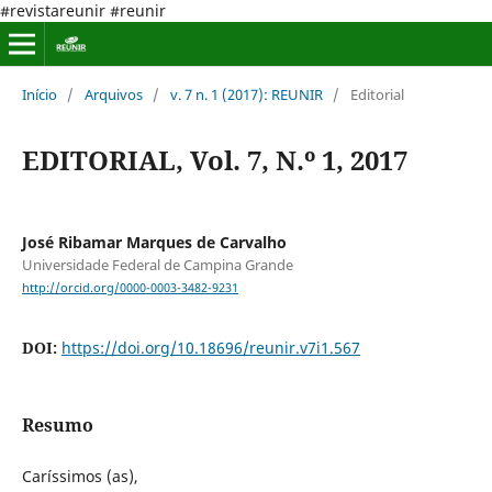
#revistareunir #reunir
Início
/
Arquivos
/
v. 7 n. 1 (2017): REUNIR
/
Editorial
EDITORIAL, Vol. 7, N.º 1, 2017
José Ribamar Marques de Carvalho
Universidade Federal de Campina Grande
http://orcid.org/0000-0003-3482-9231
DOI:
https://doi.org/10.18696/reunir.v7i1.567
Resumo
Caríssimos (as),