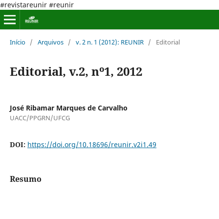
#revistareunir #reunir
Início
/
Arquivos
/
v. 2 n. 1 (2012): REUNIR
/
Editorial
Editorial, v.2, nº1, 2012
José Ribamar Marques de Carvalho
UACC/PPGRN/UFCG
DOI:
https://doi.org/10.18696/reunir.v2i1.49
Resumo