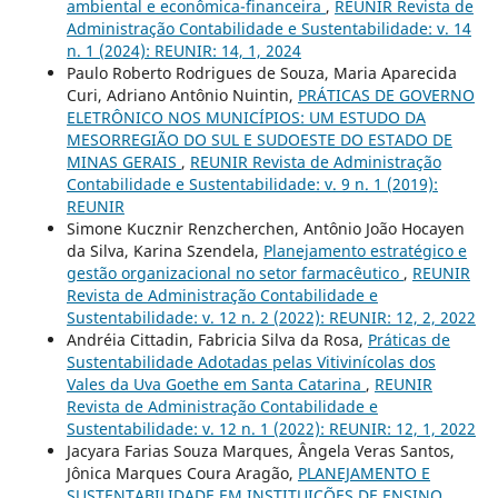
ambiental e econômica-financeira
,
REUNIR Revista de
Administração Contabilidade e Sustentabilidade: v. 14
n. 1 (2024): REUNIR: 14, 1, 2024
Paulo Roberto Rodrigues de Souza, Maria Aparecida
Curi, Adriano Antônio Nuintin,
PRÁTICAS DE GOVERNO
ELETRÔNICO NOS MUNICÍPIOS: UM ESTUDO DA
MESORREGIÃO DO SUL E SUDOESTE DO ESTADO DE
MINAS GERAIS
,
REUNIR Revista de Administração
Contabilidade e Sustentabilidade: v. 9 n. 1 (2019):
REUNIR
Simone Kucznir Renzcherchen, Antônio João Hocayen
da Silva, Karina Szendela,
Planejamento estratégico e
gestão organizacional no setor farmacêutico
,
REUNIR
Revista de Administração Contabilidade e
Sustentabilidade: v. 12 n. 2 (2022): REUNIR: 12, 2, 2022
Andréia Cittadin, Fabricia Silva da Rosa,
Práticas de
Sustentabilidade Adotadas pelas Vitivinícolas dos
Vales da Uva Goethe em Santa Catarina
,
REUNIR
Revista de Administração Contabilidade e
Sustentabilidade: v. 12 n. 1 (2022): REUNIR: 12, 1, 2022
Jacyara Farias Souza Marques, Ângela Veras Santos,
Jônica Marques Coura Aragão,
PLANEJAMENTO E
SUSTENTABILIDADE EM INSTITUIÇÕES DE ENSINO