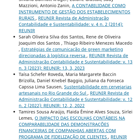
Mazzioni, Antonio Zanin,
A CONTABILIDADE COMO
INSTRUMENTO DE GESTÃO DOS ESTABELECIMENTOS
RURAIS
,
REUNIR Revista de Administração
Contabilidade e Sustentabilidade: v. 4 n. 2 (2014):
REUNIR
Sarah Oliveira Silva dos Santos, Rene de Oliveira
Joaquim dos Santos , Thiago Ribeiro Menezes Macedo
,
Estratégias de comunicação de green marketing
direcionadas à logística reversa
,
REUNIR Revista de
Administração Contabilidade e Sustentabilidade: v. 13
n. 3 (2023): REUNIR: 13, 3, 2023
Taísa Schefer Roveda, Maria Margarete Baccin
Brizolla, Daniel Knebel Baggio, Juliana da Fonseca
Capssa Lima Sausen,
Sustentabilidade em cervejarias
artesanais no Rio Grande do Sul
,
REUNIR Revista de
Administração Contabilidade e Sustentabilidade: v. 12
n. 2 (2022): REUNIR: 12, 2, 2022
Tamires Sousa Araújo, Flaida Êmine Alves Souza, Sirlei
Lemes,
O IMPACTO DAS ESCOLHAS CONTÁBEIS NA
COMPARABILIDADE DAS DEMONSTRAÇÕES
FINANCEIRAS DE COMPANHIAS ABERTAS COM
PROGRAMA DE FIDELIZAÇÃO DE CLIENTES
,
REUNIR