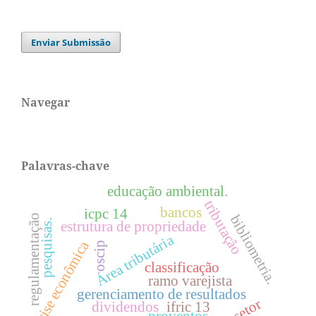
Enviar Submissão
Navegar
Palavras-chave
educação ambiental.
tributação
bancos
icpc 14
bibliometria.
regulamentação
pesquisas.
estrutura de propriedade
Área tributária
crise econômica
oscip
classificação
ramo varejista
gerenciamento de resultados
dividendos
ifric 13
proventos