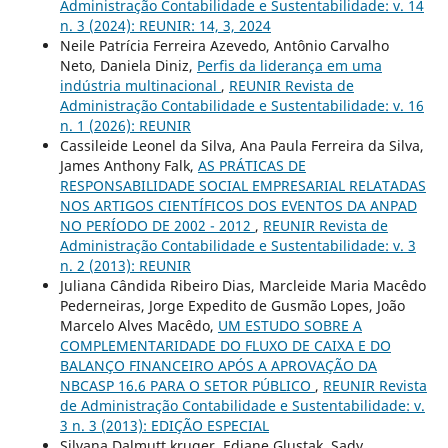
Administração Contabilidade e Sustentabilidade: v. 14
n. 3 (2024): REUNIR: 14, 3, 2024
Neile Patrícia Ferreira Azevedo, Antônio Carvalho
Neto, Daniela Diniz,
Perfis da liderança em uma
indústria multinacional
,
REUNIR Revista de
Administração Contabilidade e Sustentabilidade: v. 16
n. 1 (2026): REUNIR
Cassileide Leonel da Silva, Ana Paula Ferreira da Silva,
James Anthony Falk,
AS PRÁTICAS DE
RESPONSABILIDADE SOCIAL EMPRESARIAL RELATADAS
NOS ARTIGOS CIENTÍFICOS DOS EVENTOS DA ANPAD
NO PERÍODO DE 2002 - 2012
,
REUNIR Revista de
Administração Contabilidade e Sustentabilidade: v. 3
n. 2 (2013): REUNIR
Juliana Cândida Ribeiro Dias, Marcleide Maria Macêdo
Pederneiras, Jorge Expedito de Gusmão Lopes, João
Marcelo Alves Macêdo,
UM ESTUDO SOBRE A
COMPLEMENTARIDADE DO FLUXO DE CAIXA E DO
BALANÇO FINANCEIRO APÓS A APROVAÇÃO DA
NBCASP 16.6 PARA O SETOR PÚBLICO
,
REUNIR Revista
de Administração Contabilidade e Sustentabilidade: v.
3 n. 3 (2013): EDIÇÃO ESPECIAL
Silvana Dalmutt kruger, Ediane Glustak, Sady