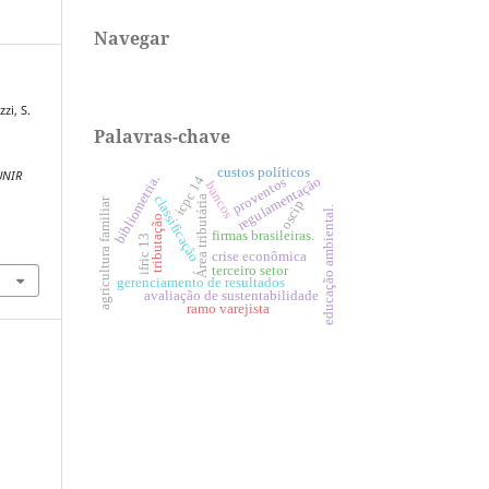
Navegar
zi, S.
Palavras-chave
custos políticos
UNIR
bibliometria.
icpc 14
regulamentação
proventos
bancos
classificação
Área tributária
agricultura familiar
oscip
educação ambiental.
tributação
firmas brasileiras.
ifric 13
crise econômica
terceiro setor
gerenciamento de resultados
avaliação de sustentabilidade
ramo varejista