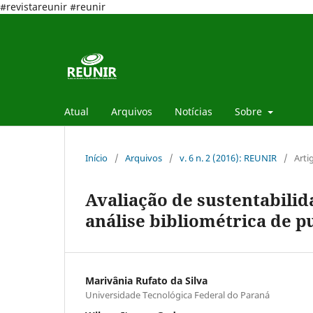
#revistareunir #reunir
Atual
Arquivos
Notícias
Sobre
Início
/
Arquivos
/
v. 6 n. 2 (2016): REUNIR
/
Arti
Avaliação de sustentabilida
análise bibliométrica de p
Marivânia Rufato da Silva
Universidade Tecnológica Federal do Paraná