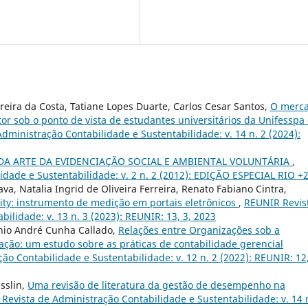
rreira da Costa, Tatiane Lopes Duarte, Carlos Cesar Santos,
O merc
etor sob o ponto de vista de estudantes universitários da Unifesspa
dministração Contabilidade e Sustentabilidade: v. 14 n. 2 (2024):
DA ARTE DA EVIDENCIAÇÃO SOCIAL E AMBIENTAL VOLUNTÁRIA
,
dade e Sustentabilidade: v. 2 n. 2 (2012): EDIÇÃO ESPECIAL RIO +
a, Natalia Ingrid de Oliveira Ferreira, Renato Fabiano Cintra,
lity: instrumento de medição em portais eletrônicos
,
REUNIR Revis
ilidade: v. 13 n. 3 (2023): REUNIR: 13, 3, 2023
onio André Cunha Callado,
Relações entre Organizações sob a
ação: um estudo sobre as práticas de contabilidade gerencial
o Contabilidade e Sustentabilidade: v. 12 n. 2 (2022): REUNIR: 12,
sslin,
Uma revisão de literatura da gestão de desempenho na
Revista de Administração Contabilidade e Sustentabilidade: v. 14 