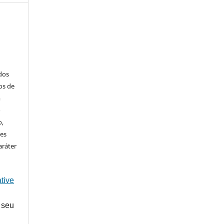
ados
os de
m
o
o,
ões
aráter
tive
 seu