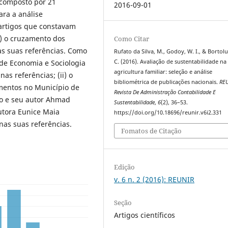
 composto por 21
2016-09-01
ara a análise
os artigos que constavam
i) o cruzamento dos
Como Citar
nas suas referências. Como
Rufato da Silva, M., Godoy, W. I., & Bortoluz
de Economia e Sociologia
C. (2016). Avaliação de sustentabilidade na
agricultura familiar: seleção e análise
as referências; (ii) o
bibliométrica de publicações nacionais.
RE
amentos no Município de
Revista De Administração Contabilidade E
co e seu autor Ahmad
Sustentabilidade
,
6
(2), 36–53.
autora Eunice Maia
https://doi.org/10.18696/reunir.v6i2.331
nas suas referências.
Fomatos de Citação
Edição
v. 6 n. 2 (2016): REUNIR
Seção
Artigos científicos