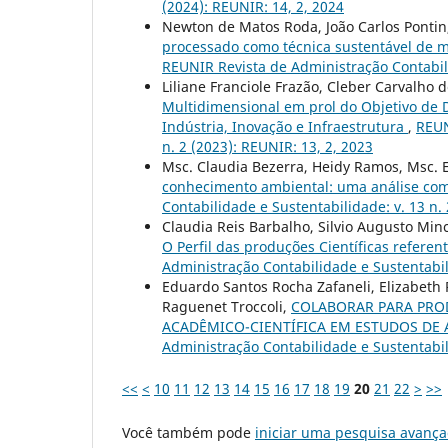
(2024): REUNIR: 14, 2, 2024
Newton de Matos Roda, João Carlos Pontin
processado como técnica sustentável de m
REUNIR Revista de Administração Contabilid
Liliane Franciole Frazão, Cleber Carvalho d
Multidimensional em prol do Objetivo de
Indústria, Inovação e Infraestrutura
,
REUN
n. 2 (2023): REUNIR: 13, 2, 2023
Msc. Claudia Bezerra, Heidy Ramos, Msc. 
conhecimento ambiental: uma análise com 
Contabilidade e Sustentabilidade: v. 13 n. 
Claudia Reis Barbalho, Silvio Augusto Minc
O Perfil das produções Científicas refere
Administração Contabilidade e Sustentabil
Eduardo Santos Rocha Zafaneli, Elizabeth 
Raguenet Troccoli,
COLABORAR PARA PRO
ACADÊMICO-CIENTÍFICA EM ESTUDOS D
Administração Contabilidade e Sustentabil
<<
<
10
11
12
13
14
15
16
17
18
19
20
21
22
>
>>
Você também pode
iniciar uma pesquisa avança