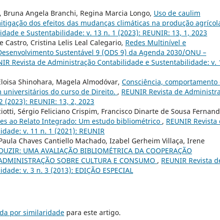
, Bruna Angela Branchi, Regina Marcia Longo,
Uso de caulim
itigação dos efeitos das mudanças climáticas na produção agríco
ade e Sustentabilidade: v. 13 n. 1 (2023): REUNIR: 13, 1, 2023
e Castro, Cristina Lelis Leal Calegario,
Redes Multinível e
 Desenvolvimento Sustentável 9 (ODS 9) da Agenda 2030/ONU –
IR Revista de Administração Contabilidade e Sustentabilidade: v. 
Eloisa Shinohara, Magela Almodóvar,
Consciência, comportamento 
universitários do curso de Direito.
,
REUNIR Revista de Administr
2 (2023): REUNIR: 13, 2, 2023
iotti, Sérgio Feliciano Crispim, Francisco Dinarte de Sousa Fernand
ntes ao Relato Integrado: Um estudo bibliométrico
,
REUNIR Revista
idade: v. 11 n. 1 (2021): REUNIR
Paula Chaves Cantiello Machado, Izabel Gerheim Villaça, Irene
DUZIR: UMA AVALIAÇÃO BIBLIOMÉTRICA DA COOPERAÇÃO
E ADMINISTRAÇÃO SOBRE CULTURA E CONSUMO
,
REUNIR Revista d
idade: v. 3 n. 3 (2013): EDIÇÃO ESPECIAL
da por similaridade
para este artigo.