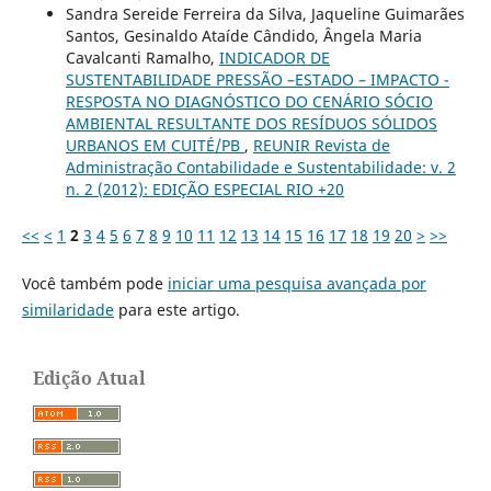
Sandra Sereide Ferreira da Silva, Jaqueline Guimarães
Santos, Gesinaldo Ataíde Cândido, Ângela Maria
Cavalcanti Ramalho,
INDICADOR DE
SUSTENTABILIDADE PRESSÃO –ESTADO – IMPACTO -
RESPOSTA NO DIAGNÓSTICO DO CENÁRIO SÓCIO
AMBIENTAL RESULTANTE DOS RESÍDUOS SÓLIDOS
URBANOS EM CUITÉ/PB
,
REUNIR Revista de
Administração Contabilidade e Sustentabilidade: v. 2
n. 2 (2012): EDIÇÃO ESPECIAL RIO +20
<<
<
1
2
3
4
5
6
7
8
9
10
11
12
13
14
15
16
17
18
19
20
>
>>
Você também pode
iniciar uma pesquisa avançada por
similaridade
para este artigo.
Edição Atual