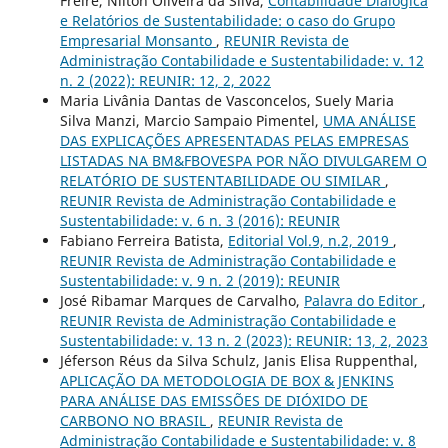
Freire, Nilton Oliveira da Silva,
Contabilidade Dialógica
e Relatórios de Sustentabilidade: o caso do Grupo
Empresarial Monsanto
,
REUNIR Revista de
Administração Contabilidade e Sustentabilidade: v. 12
n. 2 (2022): REUNIR: 12, 2, 2022
Maria Livânia Dantas de Vasconcelos, Suely Maria
Silva Manzi, Marcio Sampaio Pimentel,
UMA ANÁLISE
DAS EXPLICAÇÕES APRESENTADAS PELAS EMPRESAS
LISTADAS NA BM&FBOVESPA POR NÃO DIVULGAREM O
RELATÓRIO DE SUSTENTABILIDADE OU SIMILAR
,
REUNIR Revista de Administração Contabilidade e
Sustentabilidade: v. 6 n. 3 (2016): REUNIR
Fabiano Ferreira Batista,
Editorial Vol.9, n.2, 2019
,
REUNIR Revista de Administração Contabilidade e
Sustentabilidade: v. 9 n. 2 (2019): REUNIR
José Ribamar Marques de Carvalho,
Palavra do Editor
,
REUNIR Revista de Administração Contabilidade e
Sustentabilidade: v. 13 n. 2 (2023): REUNIR: 13, 2, 2023
Jéferson Réus da Silva Schulz, Janis Elisa Ruppenthal,
APLICAÇÃO DA METODOLOGIA DE BOX & JENKINS
PARA ANÁLISE DAS EMISSÕES DE DIÓXIDO DE
CARBONO NO BRASIL
,
REUNIR Revista de
Administração Contabilidade e Sustentabilidade: v. 8