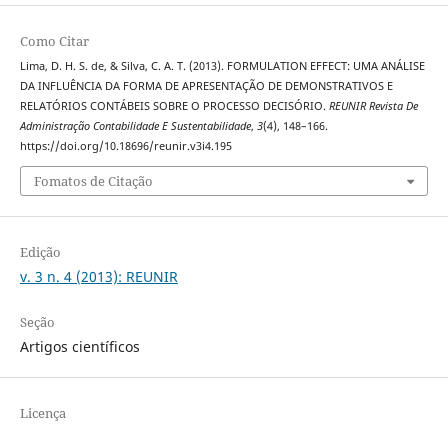
Como Citar
Lima, D. H. S. de, & Silva, C. A. T. (2013). FORMULATION EFFECT: UMA ANÁLISE
DA INFLUÊNCIA DA FORMA DE APRESENTAÇÃO DE DEMONSTRATIVOS E
RELATÓRIOS CONTÁBEIS SOBRE O PROCESSO DECISÓRIO.
REUNIR Revista De
Administração Contabilidade E Sustentabilidade
,
3
(4), 148–166.
https://doi.org/10.18696/reunir.v3i4.195
Fomatos de Citação
Edição
v. 3 n. 4 (2013): REUNIR
Seção
Artigos científicos
Licença