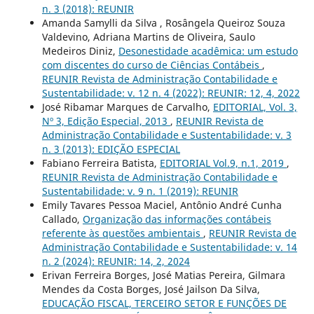
n. 3 (2018): REUNIR
Amanda Samylli da Silva , Rosângela Queiroz Souza
Valdevino, Adriana Martins de Oliveira, Saulo
Medeiros Diniz,
Desonestidade acadêmica: um estudo
com discentes do curso de Ciências Contábeis
,
REUNIR Revista de Administração Contabilidade e
Sustentabilidade: v. 12 n. 4 (2022): REUNIR: 12, 4, 2022
José Ribamar Marques de Carvalho,
EDITORIAL, Vol. 3,
Nº 3, Edição Especial, 2013
,
REUNIR Revista de
Administração Contabilidade e Sustentabilidade: v. 3
n. 3 (2013): EDIÇÃO ESPECIAL
Fabiano Ferreira Batista,
EDITORIAL Vol.9, n.1, 2019
,
REUNIR Revista de Administração Contabilidade e
Sustentabilidade: v. 9 n. 1 (2019): REUNIR
Emily Tavares Pessoa Maciel, Antônio André Cunha
Callado,
Organização das informações contábeis
referente às questões ambientais
,
REUNIR Revista de
Administração Contabilidade e Sustentabilidade: v. 14
n. 2 (2024): REUNIR: 14, 2, 2024
Erivan Ferreira Borges, José Matias Pereira, Gilmara
Mendes da Costa Borges, José Jailson Da Silva,
EDUCAÇÃO FISCAL, TERCEIRO SETOR E FUNÇÕES DE