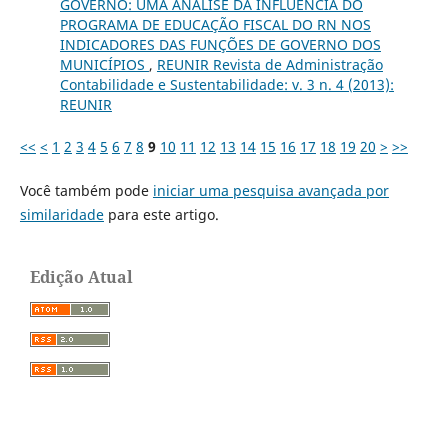
GOVERNO: UMA ANÁLISE DA INFLUÊNCIA DO
PROGRAMA DE EDUCAÇÃO FISCAL DO RN NOS
INDICADORES DAS FUNÇÕES DE GOVERNO DOS
MUNICÍPIOS
,
REUNIR Revista de Administração
Contabilidade e Sustentabilidade: v. 3 n. 4 (2013):
REUNIR
<<
<
1
2
3
4
5
6
7
8
9
10
11
12
13
14
15
16
17
18
19
20
>
>>
Você também pode
iniciar uma pesquisa avançada por
similaridade
para este artigo.
Edição Atual