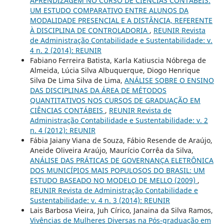
APRENDIZAGEM NO CURSO DE CIÊNCIAS CONTÁBEIS:
UM ESTUDO COMPARATIVO ENTRE ALUNOS DA
MODALIDADE PRESENCIAL E A DISTÂNCIA, REFERENTE
À DISCIPLINA DE CONTROLADORIA
,
REUNIR Revista
de Administração Contabilidade e Sustentabilidade: v.
4 n. 2 (2014): REUNIR
Fabiano Ferreira Batista, Karla Katiuscia Nóbrega de
Almeida, Lúcia Silva Albuquerque, Diogo Henrique
Silva De Lima Silva de Lima,
ANÁLISE SOBRE O ENSINO
DAS DISCIPLINAS DA ÁREA DE MÉTODOS
QUANTITATIVOS NOS CURSOS DE GRADUAÇÃO EM
CIÊNCIAS CONTÁBEIS
,
REUNIR Revista de
Administração Contabilidade e Sustentabilidade: v. 2
n. 4 (2012): REUNIR
Fábia Jaiany Viana de Souza, Fábio Resende de Araújo,
Aneide Oliveira Araújo, Maurício Corrêa da Silva,
ANÁLISE DAS PRÁTICAS DE GOVERNANÇA ELETRÔNICA
DOS MUNICÍPIOS MAIS POPULOSOS DO BRASIL: UM
ESTUDO BASEADO NO MODELO DE MELLO (2009)
,
REUNIR Revista de Administração Contabilidade e
Sustentabilidade: v. 4 n. 3 (2014): REUNIR
Lais Barbosa Vieira, Juh Círico, Janaina da Silva Ramos,
Vivências de Mulheres Diversas na Pós-graduação em