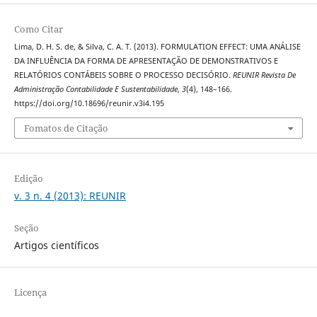
Como Citar
Lima, D. H. S. de, & Silva, C. A. T. (2013). FORMULATION EFFECT: UMA ANÁLISE
DA INFLUÊNCIA DA FORMA DE APRESENTAÇÃO DE DEMONSTRATIVOS E
RELATÓRIOS CONTÁBEIS SOBRE O PROCESSO DECISÓRIO.
REUNIR Revista De
Administração Contabilidade E Sustentabilidade
,
3
(4), 148–166.
https://doi.org/10.18696/reunir.v3i4.195
Fomatos de Citação
Edição
v. 3 n. 4 (2013): REUNIR
Seção
Artigos científicos
Licença