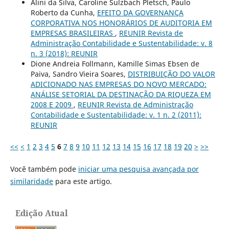
Alini da Silva, Caroline Sulzbach Pletsch, Paulo
Roberto da Cunha,
EFEITO DA GOVERNANÇA
CORPORATIVA NOS HONORÁRIOS DE AUDITORIA EM
EMPRESAS BRASILEIRAS
,
REUNIR Revista de
Administração Contabilidade e Sustentabilidade: v. 8
n. 3 (2018): REUNIR
Dione Andreia Follmann, Kamille Simas Ebsen de
Paiva, Sandro Vieira Soares,
DISTRIBUIÇÃO DO VALOR
ADICIONADO NAS EMPRESAS DO NOVO MERCADO:
ANÁLISE SETORIAL DA DESTINAÇÃO DA RIQUEZA EM
2008 E 2009
,
REUNIR Revista de Administração
Contabilidade e Sustentabilidade: v. 1 n. 2 (2011):
REUNIR
<<
<
1
2
3
4
5
6
7
8
9
10
11
12
13
14
15
16
17
18
19
20
>
>>
Você também pode
iniciar uma pesquisa avançada por
similaridade
para este artigo.
Edição Atual