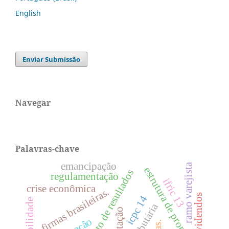
English
Enviar Submissão
Navegar
Palavras-chave
emancipação
ramo varejista
estrutura de propriedade
gerenciamento de resultados
regulamentação
ifric 13
crise econômica
firmas brasileiras.
dividendos
icpc 14
tributação