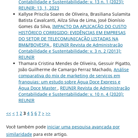
Contabilidade e Sustentabilidade: v. 13 n. 1 (2023):
REUNIR: 13, 1, 2023
Kallyse Priscila Soares de Oliveira, Brasiliana Sulamita
Batista Cavalcanti, Ailza Silva de Lima, José Dionísio
Gomes da Silva,
IMPACTO DA APLICAÇÃO DO CUSTO
HISTÓRICO CORRIGIDO: EVIDÊNCIAS EM EMPRESAS
DO SETOR DE TELECOMUNICAÇÃO LISTADAS NA
BM&FBOVESPA
,
REUNIR Revista de Administração
Contabilidade e Sustentabilidade: v. 3 n. 2 (2013):
REUNIR
Thamara Cristina Mendes de Oliveira, Gessuir Pigatto,
João Guilherme de Camargo Ferraz Machado,
Análise
comparativa do mix de marketing de serviços em
franquias: um estudo sobre Água Doce Express e
Água Doce Master
,
REUNIR Revista de Administração
Contabilidade e Sustentabilidade: v. 10 n. 4 (2020):
REUNIR
<<
<
1
2
3
4
5
6
7
>
>>
Você também pode
iniciar uma pesquisa avançada por
similaridade
para este artigo.