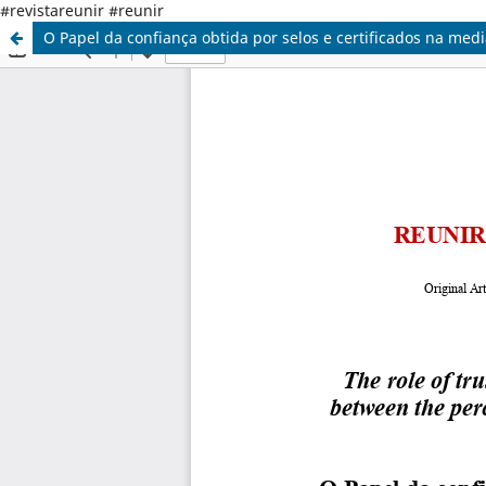
#revistareunir #reunir
O Papel da confiança obtida por selos e certificados na me