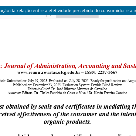
diação da relação entre a efetividade percebida do consumidor e a