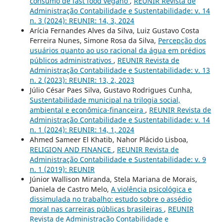
consumo de fast food vegano
,
REUNIR Revista de
Administração Contabilidade e Sustentabilidade: v. 14
n. 3 (2024): REUNIR: 14, 3, 2024
Arícia Fernandes Alves da Silva, Luiz Gustavo Costa
Ferreira Nunes, Simone Rosa da Silva,
Percepção dos
usuários quanto ao uso racional da água em prédios
públicos administrativos
,
REUNIR Revista de
Administração Contabilidade e Sustentabilidade: v. 13
n. 2 (2023): REUNIR: 13, 2, 2023
Júlio César Paes Silva, Gustavo Rodrigues Cunha,
Sustentabilidade municipal na trilogia social,
ambiental e econômica-financeira
,
REUNIR Revista de
Administração Contabilidade e Sustentabilidade: v. 14
n. 1 (2024): REUNIR: 14, 1, 2024
Ahmed Sameer El Khatib, Nahor Plácido Lisboa,
RELIGION AND FINANCE
,
REUNIR Revista de
Administração Contabilidade e Sustentabilidade: v. 9
n. 1 (2019): REUNIR
Júnior Wallison Miranda, Stela Mariana de Morais,
Daniela de Castro Melo,
A violência psicológica e
dissimulada no trabalho: estudo sobre o assédio
moral nas carreiras públicas brasileiras
,
REUNIR
Revista de Administração Contabilidade e