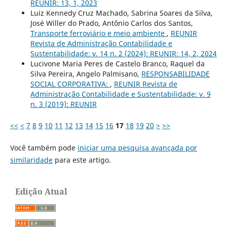
REUNIR: 13, 1, 2023
Luiz Kennedy Cruz Machado, Sabrina Soares da Silva,
José Willer do Prado, Antônio Carlos dos Santos,
Transporte ferroviário e meio ambiente
,
REUNIR
Revista de Administração Contabilidade e
Sustentabilidade: v. 14 n. 2 (2024): REUNIR: 14, 2, 2024
Lucivone Maria Peres de Castelo Branco, Raquel da
Silva Pereira, Angelo Palmisano,
RESPONSABILIDADE
SOCIAL CORPORATIVA:
,
REUNIR Revista de
Administração Contabilidade e Sustentabilidade: v. 9
n. 3 (2019): REUNIR
<<
<
7
8
9
10
11
12
13
14
15
16
17
18
19
20
>
>>
Você também pode
iniciar uma pesquisa avançada por
similaridade
para este artigo.
Edição Atual