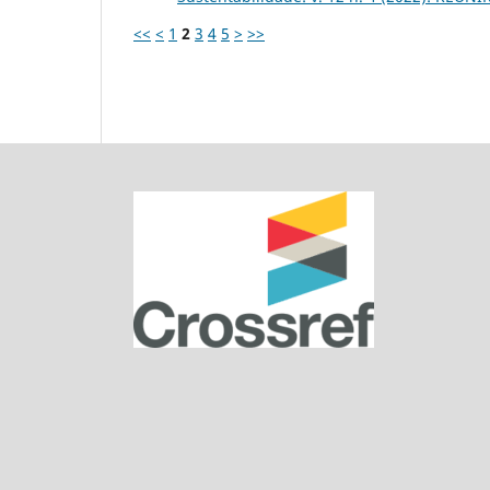
<<
<
1
2
3
4
5
>
>>