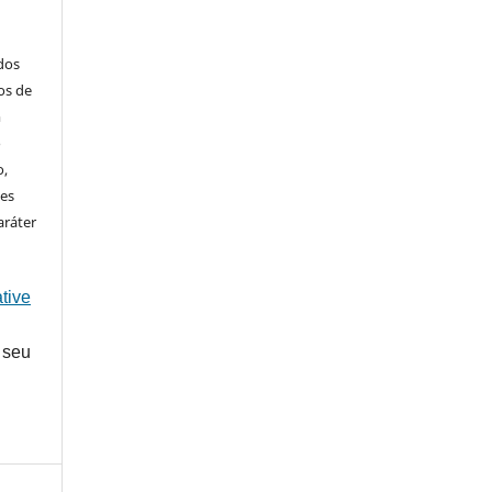
ados
os de
m
o
o,
ões
aráter
tive
 seu