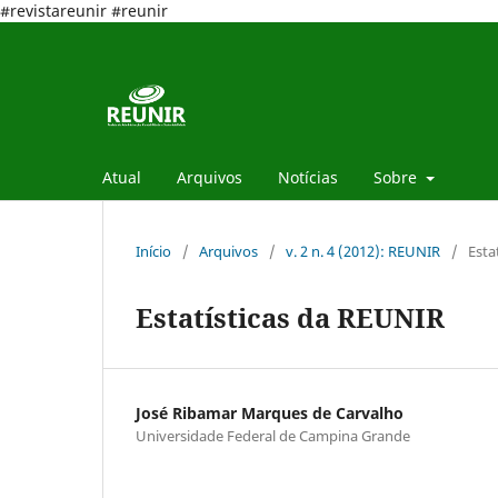
#revistareunir #reunir
Atual
Arquivos
Notícias
Sobre
Início
/
Arquivos
/
v. 2 n. 4 (2012): REUNIR
/
Esta
Estatísticas da REUNIR
José Ribamar Marques de Carvalho
Universidade Federal de Campina Grande