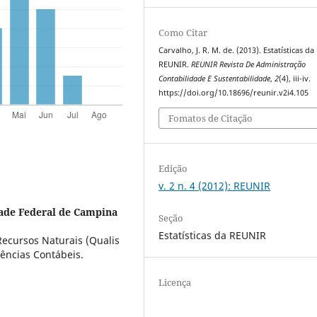
Como Citar
Carvalho, J. R. M. de. (2013). Estatísticas da
REUNIR.
REUNIR Revista De Administração
Contabilidade E Sustentabilidade
,
2
(4), iii-iv.
https://doi.org/10.18696/reunir.v2i4.105
Fomatos de Citação
Edição
v. 2 n. 4 (2012): REUNIR
ade Federal de Campina
Seção
Estatísticas da REUNIR
ecursos Naturais (Qualis
ências Contábeis.
Licença