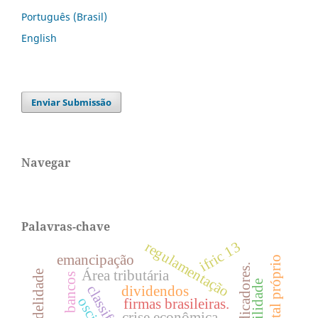
Português (Brasil)
English
Enviar Submissão
Navegar
Palavras-chave
ifric 13
regulamentação
emancipação
Área tributária
bancos
dividendos
oscip
firmas brasileiras.
crise econômica