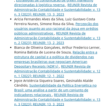
,
Estratégias de comunicação de green marketing
direcionadas à logística reversa
,
REUNIR Revista de
Administração Contabilidade e Sustentabilidade: v. 13
n. 3 (2023): REUNIR: 13, 3, 2023
Arícia Fernandes Alves da Silva, Luiz Gustavo Costa
Ferreira Nunes, Simone Rosa da Silva,
Percepção dos
usuários quanto ao uso racional da água em prédios
públicos administrativos
,
REUNIR Revista de
Administração Contabilidade e Sustentabilidade: v. 13
n. 2 (2023): REUNIR: 13, 2, 2023
Bianca de Oliveira Gonçalves, Arthur Frederico Lerner,
Romina Batista de Lucena de Souza,
Relação entre a
estrutura de capital e a política de dividendos nas
empresas brasileiras que negociam American
Depositary Receipts (ADR’s)
,
REUNIR Revista de
Administração Contabilidade e Sustentabilidade: v. 12
n. 1 (2022): REUNIR: 12, 1, 2022
Joyce Aristércia Siqueira Soares, Gesinaldo Ataíde
Cândido,
Sustentabilidade da Política Energética no
Brasil: uma análise a partir de um conjunto de
indicadores relacionais
,
REUNIR Revista de
Administração Contabilidade e Sustentabilidade: v. 13
n. 3 (2023): REUNIR: 13, 3, 2023