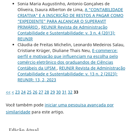
Sonia Maria Augustinho, Antonio Gonçalves de
Oliveira, Isaura Alberton de Lima,
A “CONTABILIDADE
CRIATIVA” E A INSCRIÇÃO DE RESTOS A PAGAR COMO
“EXPEDIENTE” PARA ALCANÇAR O SUPERAVIT
PRIMÁRIO
,
REUNIR Revista de Administração
Contabilidade e Sustentabilidade: v. 3 n. 4 (2013):
REUNIR
Cláudia de Freitas Michelin, Leonardo Medeiros Salau,
Cristiane Krüger, Diuliane Thais Neu,
E-commerce:
perfil e motivação que influenciam na escolha pelo
comércio eletrônico dos graduandos de Ciências
Contábeis da UFSM
,
REUNIR Revista de Administração
Contabilidade e Sustentabilidade: v. 13 n. 2 (2023):
REUNIR: 13, 2, 2023
<<
<
23
24
25
26
27
28
29
30
31
32
33
Você também pode
iniciar uma pesquisa avançada por
similaridade
para este artigo.
Edição Atual