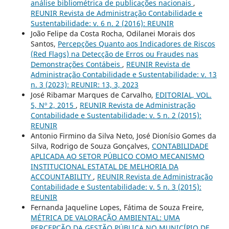
análise bibliométrica de publicações nacionais
,
REUNIR Revista de Administração Contabilidade e
Sustentabilidade: v. 6 n. 2 (2016): REUNIR
João Felipe da Costa Rocha, Odilanei Morais dos
Santos,
Percepções Quanto aos Indicadores de Riscos
(Red Flags) na Detecção de Erros ou Fraudes nas
Demonstrações Contábeis
,
REUNIR Revista de
Administração Contabilidade e Sustentabilidade: v. 13
n. 3 (2023): REUNIR: 13, 3, 2023
José Ribamar Marques de Carvalho,
EDITORIAL, VOL.
5, Nº 2, 2015
,
REUNIR Revista de Administração
Contabilidade e Sustentabilidade: v. 5 n. 2 (2015):
REUNIR
Antonio Firmino da Silva Neto, José Dionísio Gomes da
Silva, Rodrigo de Souza Gonçalves,
CONTABILIDADE
APLICADA AO SETOR PÚBLICO COMO MECANISMO
INSTITUCIONAL ESTATAL DE MELHORIA DA
ACCOUNTABILITY
,
REUNIR Revista de Administração
Contabilidade e Sustentabilidade: v. 5 n. 3 (2015):
REUNIR
Fernanda Jaqueline Lopes, Fátima de Souza Freire,
MÉTRICA DE VALORAÇÃO AMBIENTAL: UMA
PERCEPÇÃO DA GESTÃO PÚBLICA NO MUNICÍPIO DE