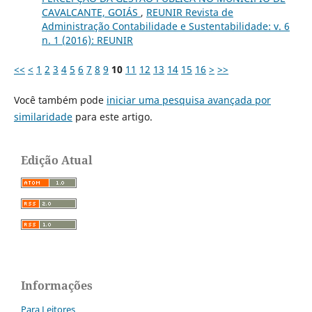
CAVALCANTE, GOIÁS
,
REUNIR Revista de
Administração Contabilidade e Sustentabilidade: v. 6
n. 1 (2016): REUNIR
<<
<
1
2
3
4
5
6
7
8
9
10
11
12
13
14
15
16
>
>>
Você também pode
iniciar uma pesquisa avançada por
similaridade
para este artigo.
Edição Atual
Informações
Para Leitores