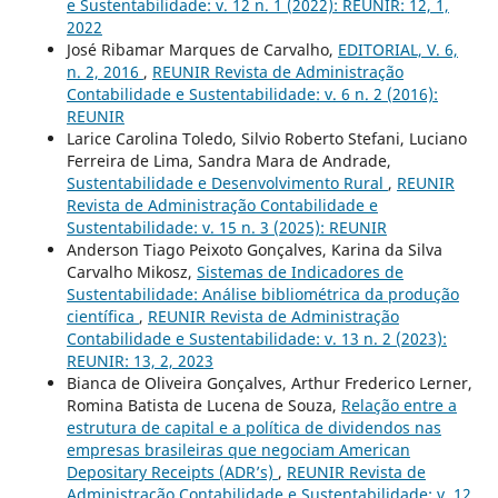
e Sustentabilidade: v. 12 n. 1 (2022): REUNIR: 12, 1,
2022
José Ribamar Marques de Carvalho,
EDITORIAL, V. 6,
n. 2, 2016
,
REUNIR Revista de Administração
Contabilidade e Sustentabilidade: v. 6 n. 2 (2016):
REUNIR
Larice Carolina Toledo, Silvio Roberto Stefani, Luciano
Ferreira de Lima, Sandra Mara de Andrade,
Sustentabilidade e Desenvolvimento Rural
,
REUNIR
Revista de Administração Contabilidade e
Sustentabilidade: v. 15 n. 3 (2025): REUNIR
Anderson Tiago Peixoto Gonçalves, Karina da Silva
Carvalho Mikosz,
Sistemas de Indicadores de
Sustentabilidade: Análise bibliométrica da produção
científica
,
REUNIR Revista de Administração
Contabilidade e Sustentabilidade: v. 13 n. 2 (2023):
REUNIR: 13, 2, 2023
Bianca de Oliveira Gonçalves, Arthur Frederico Lerner,
Romina Batista de Lucena de Souza,
Relação entre a
estrutura de capital e a política de dividendos nas
empresas brasileiras que negociam American
Depositary Receipts (ADR’s)
,
REUNIR Revista de
Administração Contabilidade e Sustentabilidade: v. 12