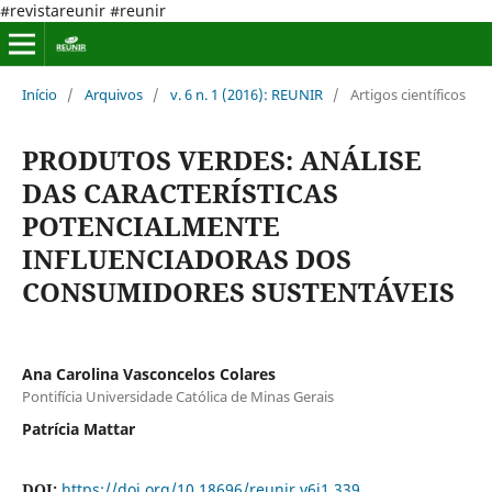
#revistareunir #reunir
Início
/
Arquivos
/
v. 6 n. 1 (2016): REUNIR
/
Artigos científicos
PRODUTOS VERDES: ANÁLISE
DAS CARACTERÍSTICAS
POTENCIALMENTE
INFLUENCIADORAS DOS
CONSUMIDORES SUSTENTÁVEIS
Ana Carolina Vasconcelos Colares
Pontifícia Universidade Católica de Minas Gerais
Patrícia Mattar
DOI:
https://doi.org/10.18696/reunir.v6i1.339