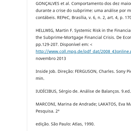
GONÇALVES et al. Comportamento dos dez maior
durante a crise do subprime: uma análise por m
contábeis. REPeC, Brasília, v. 6, n. 2, art. 4, p. 1
HELLWIG, Martin F. Systemic Risk in the Financial
the Subprime-Mortgage Financial Crisis. De Econ
pp.129-207. Disponível em: <
http://www.coll.mpg.de/pdf_dat/2008_43online.
novembro 2013
Inside Job. Direção: FERGUSON, Charles. Sony Pic
min.
IUDÍCIBUS, Sérgio de. Análise de Balanços. 9.ed.
MARCONI, Marina de Andrade; LAKATOS, Eva Mar
Pesquisa. 2ª
edição. São Paulo: Atlas, 1990.