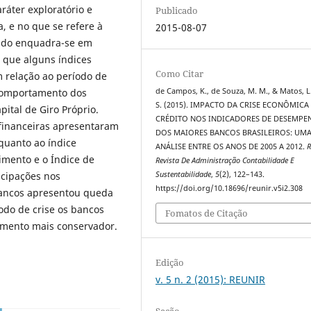
ráter exploratório e
Publicado
a, e no que se refere à
2015-08-07
tudo enquadra-se em
 que alguns índices
Como Citar
relação ao período de
 comportamento dos
de Campos, K., de Souza, M. M., & Matos, L
S. (2015). IMPACTO DA CRISE ECONÔMICA
ital de Giro Próprio.
CRÉDITO NOS INDICADORES DE DESEMP
 financeiras apresentaram
DOS MAIORES BANCOS BRASILEIROS: UM
quanto ao índice
ANÁLISE ENTRE OS ANOS DE 2005 A 2012.
imento e o Índice de
Revista De Administração Contabilidade E
icipações nos
Sustentabilidade
,
5
(2), 122–143.
https://doi.org/10.18696/reunir.v5i2.308
bancos apresentou queda
odo de crise os bancos
Fomatos de Citação
amento mais conservador.
Edição
v. 5 n. 2 (2015): REUNIR
Seção