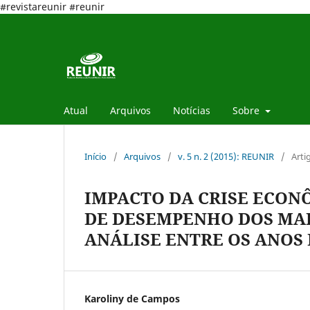
#revistareunir #reunir
Atual
Arquivos
Notícias
Sobre
Início
/
Arquivos
/
v. 5 n. 2 (2015): REUNIR
/
Arti
IMPACTO DA CRISE ECON
DE DESEMPENHO DOS MAI
ANÁLISE ENTRE OS ANOS D
Karoliny de Campos