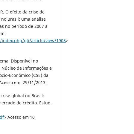
. O efeito da crise de
no Brasil: uma análise
das no período de 2007 a
em:
index.php/gti/article/view/1908
>
ema. Disponível no
o Núcleo de Informações e
ócio-Econômico (CSE) da
 Acesso em: 29/11/2013.
crise global no Brasil:
mercado de crédito. Estud.
<
df
> Acesso em 10