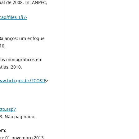
bal de 2008. In: ANPEC,
o/files_I/i7-
 Balanços: um enfoque
10.
lhos monográficos em
Atlas, 2010.
www.bcb.gov.br/?COSIF
>
xto.asp?
3. Não paginado.
em:
em: 01 novembro 2013