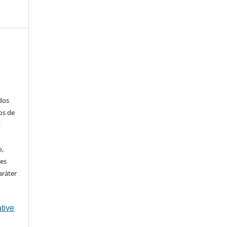
ados
os de
m
o
o,
ões
aráter
tive