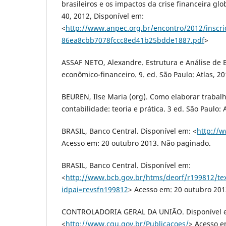
brasileiros e os impactos da crise financeira glo
40, 2012, Disponível em:
<
http://www.anpec.org.br/encontro/2012/inscrica
86ea8cbb7078fccc8ed41b25bdde1887.pdf
>
ASSAF NETO, Alexandre. Estrutura e Análise de
econômico-financeiro. 9. ed. São Paulo: Atlas, 20
BEUREN, Ilse Maria (org). Como elaborar traba
contabilidade: teoria e prática. 3 ed. São Paulo: 
BRASIL, Banco Central. Disponível em: <
http://
Acesso em: 20 outubro 2013. Não paginado.
BRASIL, Banco Central. Disponível em:
<
http://www.bcb.gov.br/htms/deorf/r199812/te
idpai=revsfn199812
> Acesso em: 20 outubro 201
CONTROLADORIA GERAL DA UNIÃO. Disponível 
<
http://www.cgu.gov.br/Publicacoes/
> Acesso 