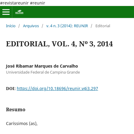
#revistareunir #reunir
Início
/
Arquivos
/
v. 4 n. 3 (2014): REUNIR
/
Editorial
EDITORIAL, VOL. 4, Nº 3, 2014
José Ribamar Marques de Carvalho
Universidade Federal de Campina Grande
DOI:
https://doi.org/10.18696/reunir.v4i3.297
Resumo
Caríssimos (as),