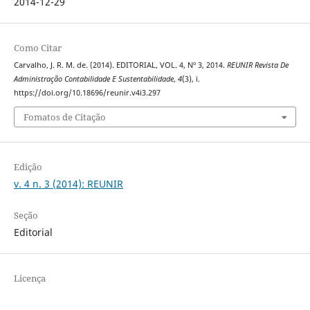
2014-12-29
Como Citar
Carvalho, J. R. M. de. (2014). EDITORIAL, VOL. 4, Nº 3, 2014.
REUNIR Revista De
Administração Contabilidade E Sustentabilidade
,
4
(3), i.
https://doi.org/10.18696/reunir.v4i3.297
Fomatos de Citação
Edição
v. 4 n. 3 (2014): REUNIR
Seção
Editorial
Licença