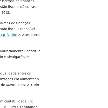
ce normas de finanças
tão fiscal e dá outras
. 2012.
normas de finanças
tão fiscal. Disponível
P/Lcp131.htm
>. Acesso em:
nunciamento Conceitual
ção e Divulgação de
 dualidade entre os
ganizações em aumentar o
s do XXVIII EnANPAD. Rio
m contabilidade. In:
AS, M. (Org.). Estudando