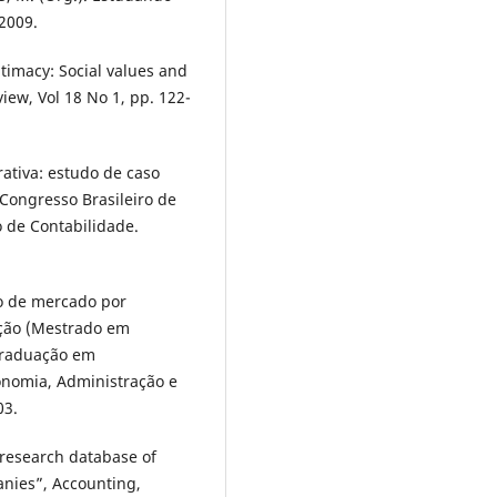
 2009.
timacy: Social values and
view, Vol 18 No 1, pp. 122-
orativa: estudo de caso
 Congresso Brasileiro de
o de Contabilidade.
co de mercado por
tação (Mestrado em
-Graduação em
onomia, Administração e
03.
 research database of
nies”, Accounting,