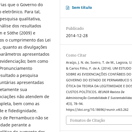
rias que o Governo do
Sem título
eletrônico. Para tal,
pesquisa qualitativa,
nálise dos resultados
Publicado
n e Söthe (2009) e
2014-12-28
dos o cumprimento das Lei
, quanto as divulgações
 parâmetros apresentados
Como Citar
 evidenciação; bem como
Araújo, J. N. de, Soeiro, T. de M., Lagioia, U.
o Pronunciamento
& Carlos Filho, F. de A. (2014). UM ESTUDO
SOBRE AS EVIDENCIAÇÕES CONTÁBEIS DO
esultado a pesquisa
GOVERNO DO ESTADO DE PERNAMBUCO S
luntárias apresentadas
ÓTICA DA TEORIA DA LEGITIMIDADE E DO
letamente sua
CUSTOS POLÍTICOS.
REUNIR Revista De
enciações não atendem de
Administração Contabilidade E Sustentabilida
ompleta, bem como as
4
(3), 78–94.
https://doi.org/10.18696/reunir.v4i3.262
de e fidedignidade.
ado de Pernambuco não se
Fomatos de Citação
idade perante a
político do aumento dos