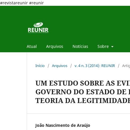
#revistareunir #reunir
Atual
Arquivos
Notícias
Sobre
Início
/
Arquivos
/
v. 4 n. 3 (2014): REUNIR
/
Arti
UM ESTUDO SOBRE AS EV
GOVERNO DO ESTADO DE 
TEORIA DA LEGITIMIDADE
João Nascimento de Araújo