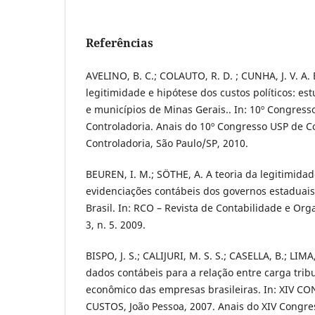
Referências
AVELINO, B. C.; COLAUTO, R. D. ; CUNHA, J. V. A. 
legitimidade e hipótese dos custos políticos: e
e municípios de Minas Gerais.. In: 10º Congress
Controladoria. Anais do 10º Congresso USP de C
Controladoria, São Paulo/SP, 2010.
BEUREN, I. M.; SÖTHE, A. A teoria da legitimidade
evidenciações contábeis dos governos estaduais
Brasil. In: RCO – Revista de Contabilidade e Org
3, n. 5. 2009.
BISPO, J. S.; CALIJURI, M. S. S.; CASELLA, B.; LIMA
dados contábeis para a relação entre carga trib
econômico das empresas brasileiras. In: XIV 
CUSTOS, João Pessoa, 2007. Anais do XIV Congres