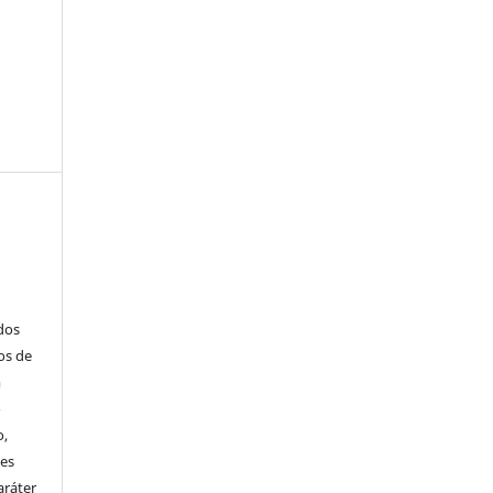
ados
os de
m
o
o,
ões
aráter