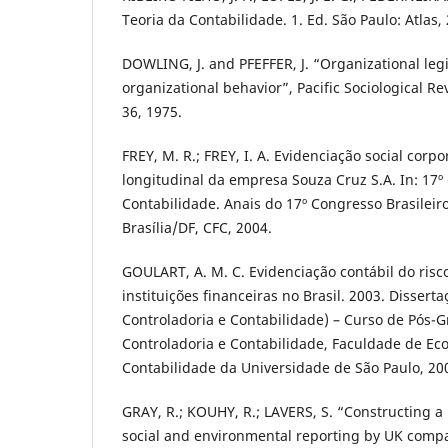
Teoria da Contabilidade. 1. Ed. São Paulo: Atlas,
DOWLING, J. and PFEFFER, J. “Organizational legi
organizational behavior”, Pacific Sociological Re
36, 1975.
FREY, M. R.; FREY, I. A. Evidenciação social corp
longitudinal da empresa Souza Cruz S.A. In: 17º
Contabilidade. Anais do 17º Congresso Brasileir
Brasília/DF, CFC, 2004.
GOULART, A. M. C. Evidenciação contábil do ris
instituições financeiras no Brasil. 2003. Disser
Controladoria e Contabilidade) – Curso de Pós
Controladoria e Contabilidade, Faculdade de Ec
Contabilidade da Universidade de São Paulo, 20
GRAY, R.; KOUHY, R.; LAVERS, S. “Constructing a
social and environmental reporting by UK compa