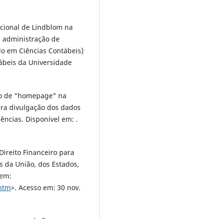
acional de Lindblom na
a administração de
do em Ciências Contábeis)
ábeis da Universidade
ção de "homepage" na
ara divulgação dos dados
ências. Disponível em: .
Direito Financeiro para
s da União, dos Estados,
 em:
.htm
>. Acesso em: 30 nov.