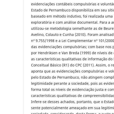
evidenciações contábeis compulsórias e voluntá
Estado de Pernambuco disponibiliza em seu sítio 
baseado em método indutivo, foi realizada uma 
exploratória e com análise documental. Para a a
utilizou-se metodologia semelhante as de Beure
Avelino, Colauto e Cunha (2010). Foram analisa
nº 9.755/1998 e a Lei Complementar nº 101/2000
das evidenciações compulsórias; com base nos
por Hendriksen e Van Breda (1999) de níveis de
as características qualitativas de informação d
Conceitual Básico (R1) do CPC (2011). Assim, o r
aponta que as evidenciações compulsórias e vo
pelo Estado de Pernambuco, não atingem comp
legitimidade perante a sociedade, pois as evid
forma total os níveis de evidenciação justa e c
características qualitativas de compreensibilida
Infere-se desses achados, portanto, que o Est
sente potencialmente ameaçado em sua legitim
sociedade, considerando, desta forma, o custo 