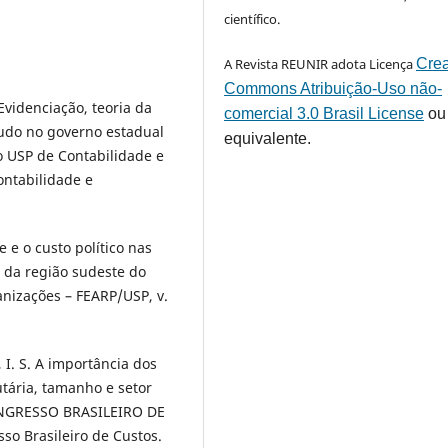
científico.
A Revista REUNIR adota Licença
Crea
Commons Atribuição-Uso não-
Evidenciação, teoria da
comercial 3.0 Brasil License
ou
studo no governo estadual
equivalente.
o USP de Contabilidade e
ontabilidade e
 e o custo político nas
 da região sudeste do
anizações – FEARP/USP, v.
, I. S. A importância dos
utária, tamanho e setor
CONGRESSO BRASILEIRO DE
so Brasileiro de Custos.