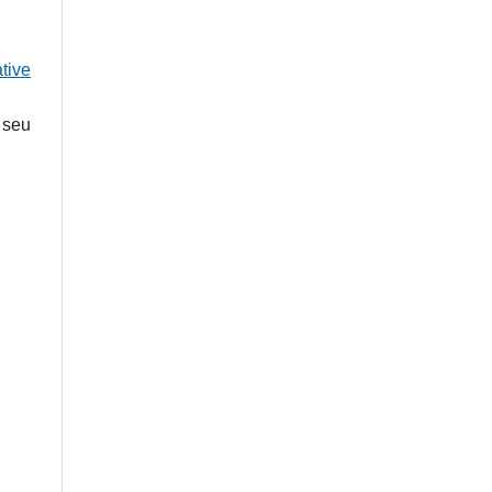
tive
 seu