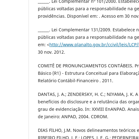
______. Lei Complementar nº 101/2000. Estabele
públicas voltadas para a responsabilidade na ges
providências. Disponível em: . Acesso em 30 nov
______. Lei Complementar 131/2009. Estabelece 
públicas voltadas para a responsabilidade na ges
em: <
http://www.planalto.gov.br/ccivil/leis/LC
30 nov. 2012.
COMITÊ DE PRONUNCIAMENTOS CONTÁBEIS. Pro
Básico (R1) - Estrutura Conceitual para Elabora
Relatório Contábil-Financeiro . 2011.
DANTAS, J. A.; ZENDERSKY, H. C.; NIYAMA, J. K. A
benefícios do disclosure e a relutância das or
grau de evidenciação. In: XXVIII EnANPAD. Anai
de Janeiro: ANPAD, 2004. CDROM.
DIAS FILHO, J.M. Novos delineamentos teóricos e
RIBEIRO FILHO, J. F.; LOPES, J. E. G.; PEDERNEIR