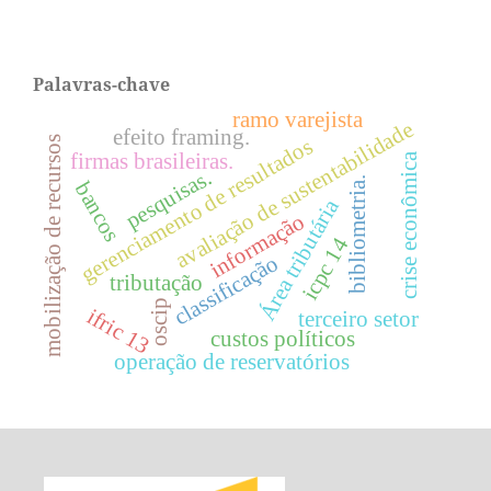
Palavras-chave
ramo varejista
avaliação de sustentabilidade
efeito framing.
mobilização de recursos
gerenciamento de resultados
firmas brasileiras.
crise econômica
pesquisas.
bibliometria.
bancos
Área tributária
informação
icpc 14
classificação
tributação
oscip
ifric 13
terceiro setor
custos políticos
operação de reservatórios