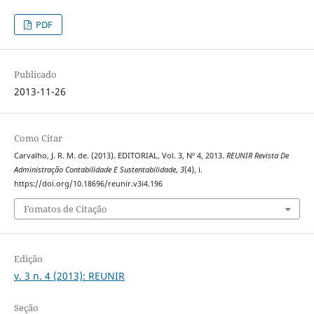
PDF
Publicado
2013-11-26
Como Citar
Carvalho, J. R. M. de. (2013). EDITORIAL, Vol. 3, Nº 4, 2013.
REUNIR Revista De
Administração Contabilidade E Sustentabilidade
,
3
(4), i.
https://doi.org/10.18696/reunir.v3i4.196
Fomatos de Citação
Edição
v. 3 n. 4 (2013): REUNIR
Seção