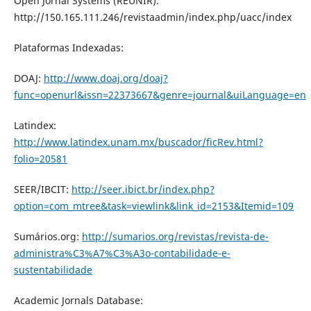
Open Jornal Systems (REUNIR):
http://150.165.111.246/revistaadmin/index.php/uacc/index
Plataformas Indexadas:
DOAJ:
http://www.doaj.org/doaj?
func=openurl&issn=22373667&genre=journal&uiLanguage=en
Latindex:
http://www.latindex.unam.mx/buscador/ficRev.html?
folio=20581
SEER/IBCIT:
http://seer.ibict.br/index.php?
option=com_mtree&task=viewlink&link_id=2153&Itemid=109
Sumários.org:
http://sumarios.org/revistas/revista-de-
administra%C3%A7%C3%A3o-contabilidade-e-
sustentabilidade
Academic Jornals Database: