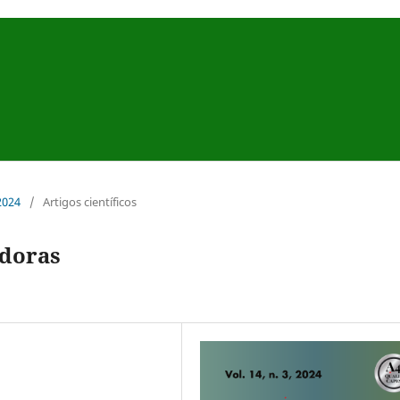
 2024
/
Artigos científicos
doras