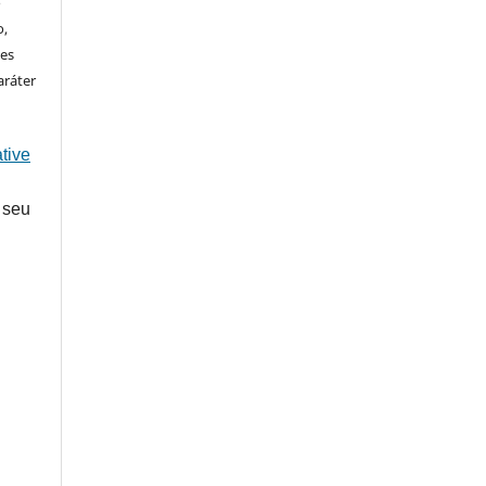
o
o,
ões
aráter
tive
 seu