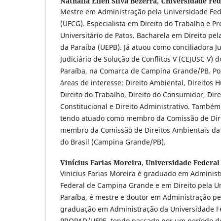
Nathalia Ellen Silva Bezerra,
Universidade Fe
Mestre em Administração pela Universidade Fe
(UFCG). Especialista em Direito do Trabalho e Pr
Universitário de Patos. Bacharela em Direito pe
da Paraíba (UEPB). Já atuou como conciliadora J
Judiciário de Solução de Conflitos V (CEJUSC V) d
Paraíba, na Comarca de Campina Grande/PB. Pos
áreas de interesse: Direito Ambiental, Direitos H
Direito do Trabalho, Direito do Consumidor, Direi
Constitucional e Direito Administrativo. També
tendo atuado como membro da Comissão de Direi
membro da Comissão de Direitos Ambientais d
do Brasil (Campina Grande/PB).
Vinícius Farias Moreira,
Universidade Federa
Vinicius Farias Moreira é graduado em Administ
Federal de Campina Grande e em Direito pela U
Paraíba, é mestre e doutor em Administração p
graduação em Administração da Universidade F
PROPAD/UFPE, tendo passado por um período de