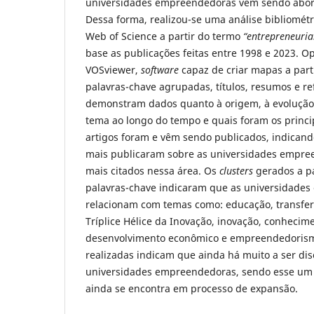
universidades empreendedoras vêm sendo abor
Dessa forma, realizou-se uma análise bibliomét
Web of Science a partir do termo
“entrepreneurial
base as publicações feitas entre 1998 e 2023. O
VOSviewer,
software
capaz de criar mapas a parti
palavras-chave agrupadas, títulos, resumos e re
demonstram dados quanto à origem, à evolução 
tema ao longo do tempo e quais foram os princ
artigos foram e vêm sendo publicados, indicand
mais publicaram sobre as universidades empree
mais citados nessa área. Os
clusters
gerados a pa
palavras-chave indicaram que as universidade
relacionam com temas como: educação, transfer
Tríplice Hélice da Inovação, inovação, conhecimen
desenvolvimento econômico e empreendedorism
realizadas indicam que ainda há muito a ser dis
universidades empreendedoras, sendo esse um
ainda se encontra em processo de expansão.