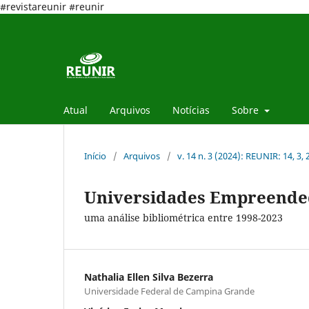
#revistareunir #reunir
Atual
Arquivos
Notícias
Sobre
Início
/
Arquivos
/
v. 14 n. 3 (2024): REUNIR: 14, 3,
Universidades Empreende
uma análise bibliométrica entre 1998-2023
Nathalia Ellen Silva Bezerra
Universidade Federal de Campina Grande