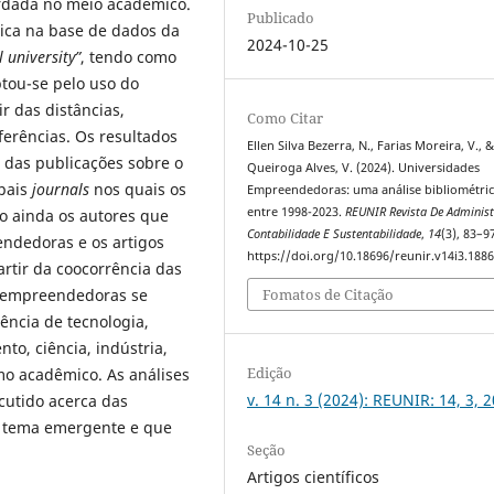
dada no meio acadêmico.
Publicado
rica na base de dados da
2024-10-25
 university”
, tendo como
ptou-se pelo uso do
r das distâncias,
Como Citar
ferências. Os resultados
Ellen Silva Bezerra, N., Farias Moreira, V., 
das publicações sobre o
Queiroga Alves, V. (2024). Universidades
ipais
journals
nos quais os
Empreendedoras: uma análise bibliométri
entre 1998-2023.
REUNIR Revista De Adminis
o ainda os autores que
Contabilidade E Sustentabilidade
,
14
(3), 83–9
ndedoras e os artigos
https://doi.org/10.18696/reunir.v14i3.188
rtir da coocorrência das
s empreendedoras se
Fomatos de Citação
ência de tecnologia,
to, ciência, indústria,
Edição
o acadêmico. As análises
v. 14 n. 3 (2024): REUNIR: 14, 3, 
cutido acerca das
 tema emergente e que
Seção
Artigos científicos