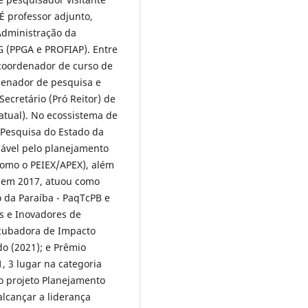
 É professor adjunto,
dministração da
 (PPGA e PROFIAP). Entre
 coordenador de curso de
denador de pesquisa e
ecretário (Pró Reitor) de
atual). No ecossistema de
 Pesquisa do Estado da
sável pelo planejamento
(como o PEIEX/APEX), além
o; em 2017, atuou como
 da Paraíba - PaqTcPB e
s e Inovadores de
cubadora de Impacto
do (2021); e Prêmio
 3 lugar na categoria
o projeto Planejamento
alcançar a liderança