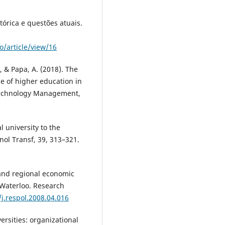
stórica e questões atuais.
/article/view/16
, & Papa, A. (2018). The
e of higher education in
 Technology Management,
l university to the
hnol Transf, 39, 313–321.
s and regional economic
 Waterloo. Research
/j.respol.2008.04.016
ersities: organizational