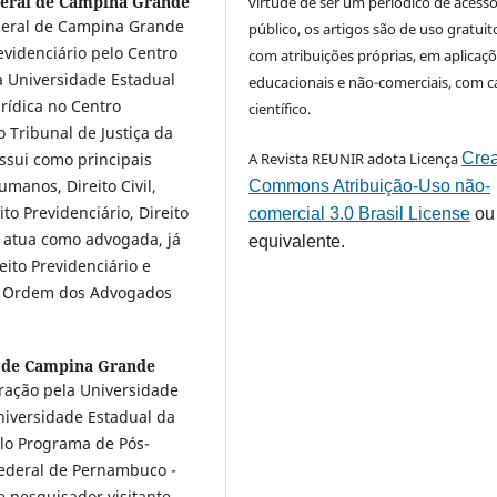
deral de Campina Grande
virtude de ser um periódico de acess
deral de Campina Grande
público, os artigos são de uso gratuit
evidenciário pelo Centro
com atribuições próprias, em aplicaç
la Universidade Estadual
educacionais e não-comerciais, com c
urídica no Centro
científico.
o Tribunal de Justiça da
sui como principais
A Revista REUNIR adota Licença
Crea
umanos, Direito Civil,
Commons Atribuição-Uso não-
to Previdenciário, Direito
comercial 3.0 Brasil License
ou
m atua como advogada, já
equivalente.
to Previdenciário e
a Ordem dos Advogados
l de Campina Grande
ração pela Universidade
niversidade Estadual da
elo Programa de Pós-
ederal de Pernambuco -
 pesquisador visitante