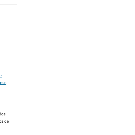
e
a
-
ense
.
ados
os de
m