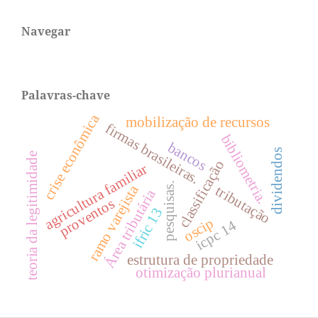
Navegar
Palavras-chave
crise econômica
mobilização de recursos
firmas brasileiras.
bibliometria.
bancos
dividendos
teoria da legitimidade
classificação
agricultura familiar
pesquisas.
ramo varejista
tributação
Área tributária
proventos
ifric 13
oscip
icpc 14
estrutura de propriedade
otimização plurianual