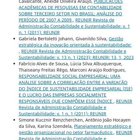
Cavalcante, Aneide Oliveira Araújo,
PUBLICAÇÕES
ACADÊMICAS DE PESQUISAS EM CONTABILIDADE
SOBRE TERCEIRO SETOR NO BRASIL: ANÁLISE DO
PERÍODO DE 2007 A 2009
,
REUNIR Revista de
Administração Contabilidade e Sustentabilidade: v. 1
n. 1 (2011): REUNIR
Gabriela Bertoletti Johann, Givanildo Silva,
Gestão
estratégica da inovação orientada à sustentabilidade:
,
REUNIR Revista de Administração Contabilidade e
Sustentabilidade: v. 13 n. 1 (2023): REUNIR: 13, 1, 2023
Fabrício Alves de Sousa, Lúcia Silva Albuquerque,
Thaiseany Freitas Rêgo, Marconi Araújo Rodrigues,
RESPONSABILIDADE SOCIAL EMPRESARIAL: UMA
ANÁLISE SOBRE A CORRELAÇÃO ENTRE A VARIAÇÃO
DO ÍNDICE DE SUSTENTABILIDADE EMPRESARIAL (ISE)
E O LUCRO DAS EMPRESAS SOCIALMENTE
RESPONSÁVEIS QUE COMPÕEM ESSE ÍNDICE
,
REUNIR
Revista de Administração Contabilidade e
Sustentabilidade: v. 1 n. 1 (2011): REUNIR
Simone Kucznir Renzcherchen, Antônio João Hocayen
da Silva, Karina Szendela,
Planejamento estratégico e
gestão organizacional no setor farmacêutico
,
REUNIR
Revista de Administração Contabilidade e