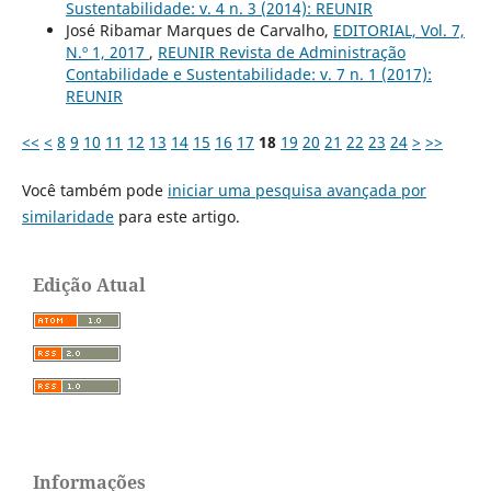
Sustentabilidade: v. 4 n. 3 (2014): REUNIR
José Ribamar Marques de Carvalho,
EDITORIAL, Vol. 7,
N.º 1, 2017
,
REUNIR Revista de Administração
Contabilidade e Sustentabilidade: v. 7 n. 1 (2017):
REUNIR
<<
<
8
9
10
11
12
13
14
15
16
17
18
19
20
21
22
23
24
>
>>
Você também pode
iniciar uma pesquisa avançada por
similaridade
para este artigo.
Edição Atual
Informações