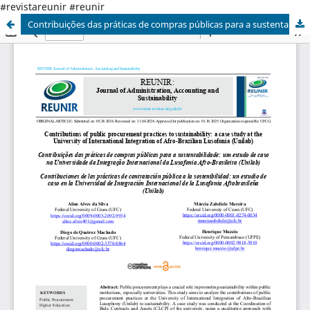
#revistareunir #reunir
Contribuições das práticas de compras públicas para a sustentabilidade