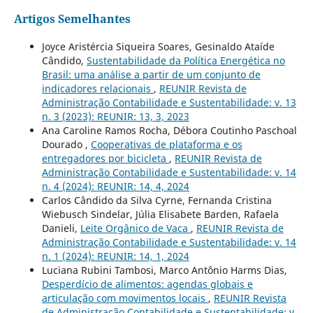
Artigos Semelhantes
Joyce Aristércia Siqueira Soares, Gesinaldo Ataíde
Cândido,
Sustentabilidade da Política Energética no
Brasil: uma análise a partir de um conjunto de
indicadores relacionais
,
REUNIR Revista de
Administração Contabilidade e Sustentabilidade: v. 13
n. 3 (2023): REUNIR: 13, 3, 2023
Ana Caroline Ramos Rocha, Débora Coutinho Paschoal
Dourado ,
Cooperativas de plataforma e os
entregadores por bicicleta
,
REUNIR Revista de
Administração Contabilidade e Sustentabilidade: v. 14
n. 4 (2024): REUNIR: 14, 4, 2024
Carlos Cândido da Silva Cyrne, Fernanda Cristina
Wiebusch Sindelar, Júlia Elisabete Barden, Rafaela
Danieli,
Leite Orgânico de Vaca
,
REUNIR Revista de
Administração Contabilidade e Sustentabilidade: v. 14
n. 1 (2024): REUNIR: 14, 1, 2024
Luciana Rubini Tambosi, Marco Antônio Harms Dias,
Desperdício de alimentos: agendas globais e
articulação com movimentos locais
,
REUNIR Revista
de Administração Contabilidade e Sustentabilidade: v.