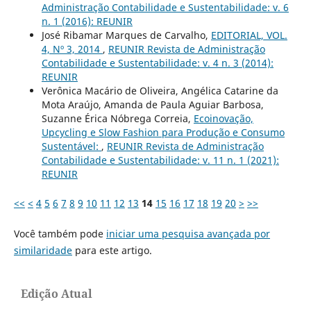
Administração Contabilidade e Sustentabilidade: v. 6
n. 1 (2016): REUNIR
José Ribamar Marques de Carvalho,
EDITORIAL, VOL.
4, Nº 3, 2014
,
REUNIR Revista de Administração
Contabilidade e Sustentabilidade: v. 4 n. 3 (2014):
REUNIR
Verônica Macário de Oliveira, Angélica Catarine da
Mota Araújo, Amanda de Paula Aguiar Barbosa,
Suzanne Érica Nóbrega Correia,
Ecoinovação,
Upcycling e Slow Fashion para Produção e Consumo
Sustentável:
,
REUNIR Revista de Administração
Contabilidade e Sustentabilidade: v. 11 n. 1 (2021):
REUNIR
<<
<
4
5
6
7
8
9
10
11
12
13
14
15
16
17
18
19
20
>
>>
Você também pode
iniciar uma pesquisa avançada por
similaridade
para este artigo.
Edição Atual