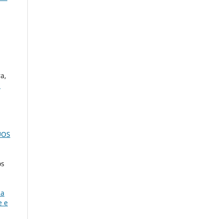
a,
S
UOS
os
 a
e e