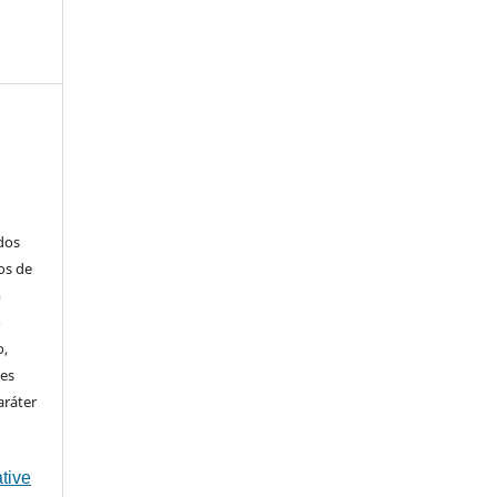
ados
os de
m
o
o,
ões
aráter
tive