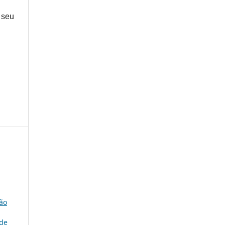
 seu
ão
ade