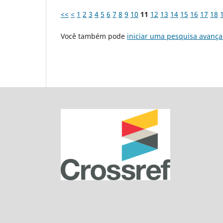
<<
<
1
2
3
4
5
6
7
8
9
10
11
12
13
14
15
16
17
18
Você também pode
iniciar uma pesquisa avança