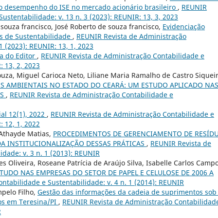
 o desempenho do ISE no mercado acionário brasileiro
,
REUNIR
ustentabilidade: v. 13 n. 3 (2023): REUNIR: 13, 3, 2023
 souza francisco, José Roberto de souza francisco,
Evidenciação
os de Sustentabilidade
,
REUNIR Revista de Administração
1 (2023): REUNIR: 13, 1, 2023
a do Editor
,
REUNIR Revista de Administração Contabilidade e
: 13, 2, 2023
Souza, Miguel Carioca Neto, Liliane Maria Ramalho de Castro Siqueir
S AMBIENTAIS NO ESTADO DO CEARÁ: UM ESTUDO APLICADO NA
OS
,
REUNIR Revista de Administração Contabilidade e
ial 12(1), 2022
,
REUNIR Revista de Administração Contabilidade e
: 12, 1, 2022
 Athayde Matias,
PROCEDIMENTOS DE GERENCIAMENTO DE RESÍD
DA INSTITUCIONALIZAÇÃO DESSAS PRÁTICAS
,
REUNIR Revista de
idade: v. 3 n. 1 (2013): REUNIR
es Oliveira, Roseane Patrícia de Araújo Silva, Isabelle Carlos Camp
TUDO NAS EMPRESAS DO SETOR DE PAPEL E CELULOSE DE 2006 A
tabilidade e Sustentabilidade: v. 4 n. 1 (2014): REUNIR
pelo Filho,
Gestão das informações da cadeia de suprimentos sob
los em Teresina/PI
,
REUNIR Revista de Administração Contabilidad
R