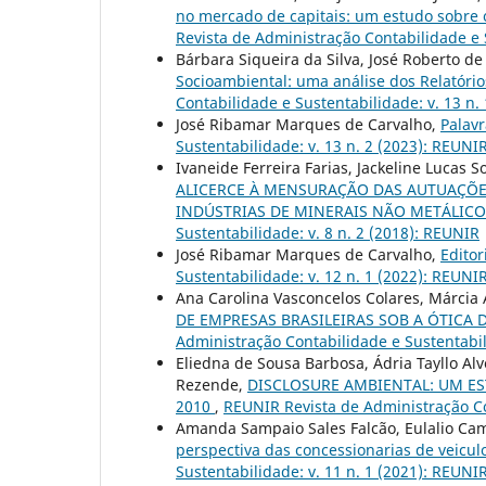
no mercado de capitais: um estudo sobre
Revista de Administração Contabilidade e S
Bárbara Siqueira da Silva, José Roberto de
Socioambiental: uma análise dos Relatóri
Contabilidade e Sustentabilidade: v. 13 n. 
José Ribamar Marques de Carvalho,
Palavr
Sustentabilidade: v. 13 n. 2 (2023): REUNIR
Ivaneide Ferreira Farias, Jackeline Lucas 
ALICERCE À MENSURAÇÃO DAS AUTUAÇÕE
INDÚSTRIAS DE MINERAIS NÃO METÁLIC
Sustentabilidade: v. 8 n. 2 (2018): REUNIR
José Ribamar Marques de Carvalho,
Editor
Sustentabilidade: v. 12 n. 1 (2022): REUNIR
Ana Carolina Vasconcelos Colares, Márcia
DE EMPRESAS BRASILEIRAS SOB A ÓTICA 
Administração Contabilidade e Sustentabil
Eliedna de Sousa Barbosa, Ádria Tayllo Alv
Rezende,
DISCLOSURE AMBIENTAL: UM ES
2010
,
REUNIR Revista de Administração Con
Amanda Sampaio Sales Falcão, Eulalio Cam
perspectiva das concessionarias de veicu
Sustentabilidade: v. 11 n. 1 (2021): REUNI