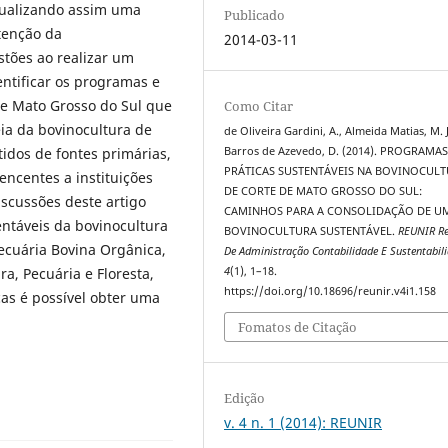
sualizando assim uma
Publicado
tenção da
2014-03-11
stões ao realizar um
dentificar os programas e
de Mato Grosso do Sul que
Como Citar
ia da bovinocultura de
de Oliveira Gardini, A., Almeida Matias, M. J
tidos de fontes primárias,
Barros de Azevedo, D. (2014). PROGRAMAS
PRÁTICAS SUSTENTÁVEIS NA BOVINOCUL
encentes a instituições
DE CORTE DE MATO GROSSO DO SUL:
iscussões deste artigo
CAMINHOS PARA A CONSOLIDAÇÃO DE U
entáveis da bovinocultura
BOVINOCULTURA SUSTENTÁVEL.
REUNIR Re
ecuária Bovina Orgânica,
De Administração Contabilidade E Sustentabil
a, Pecuária e Floresta,
4
(1), 1–18.
https://doi.org/10.18696/reunir.v4i1.158
as é possível obter uma
Fomatos de Citação
Edição
v. 4 n. 1 (2014): REUNIR