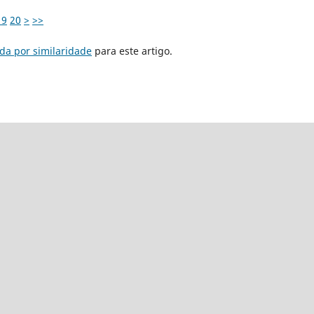
19
20
>
>>
da por similaridade
para este artigo.