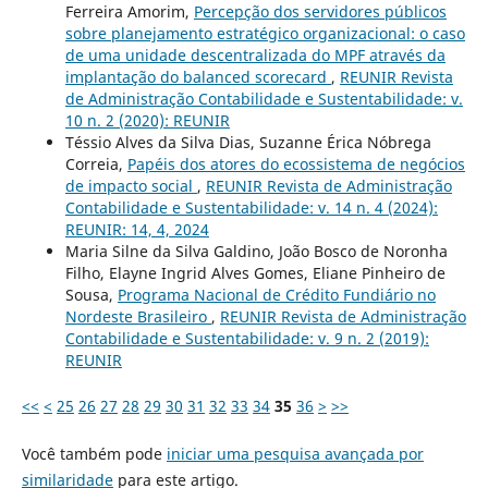
Ferreira Amorim,
Percepção dos servidores públicos
sobre planejamento estratégico organizacional: o caso
de uma unidade descentralizada do MPF através da
implantação do balanced scorecard
,
REUNIR Revista
de Administração Contabilidade e Sustentabilidade: v.
10 n. 2 (2020): REUNIR
Téssio Alves da Silva Dias, Suzanne Érica Nóbrega
Correia,
Papéis dos atores do ecossistema de negócios
de impacto social
,
REUNIR Revista de Administração
Contabilidade e Sustentabilidade: v. 14 n. 4 (2024):
REUNIR: 14, 4, 2024
Maria Silne da Silva Galdino, João Bosco de Noronha
Filho, Elayne Ingrid Alves Gomes, Eliane Pinheiro de
Sousa,
Programa Nacional de Crédito Fundiário no
Nordeste Brasileiro
,
REUNIR Revista de Administração
Contabilidade e Sustentabilidade: v. 9 n. 2 (2019):
REUNIR
<<
<
25
26
27
28
29
30
31
32
33
34
35
36
>
>>
Você também pode
iniciar uma pesquisa avançada por
similaridade
para este artigo.