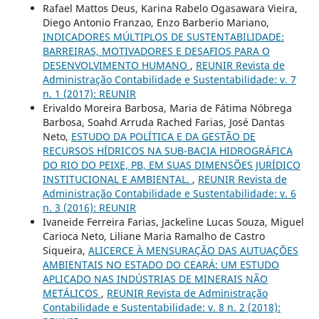
Rafael Mattos Deus, Karina Rabelo Ogasawara Vieira,
Diego Antonio Franzao, Enzo Barberio Mariano,
INDICADORES MÚLTIPLOS DE SUSTENTABILIDADE:
BARREIRAS, MOTIVADORES E DESAFIOS PARA O
DESENVOLVIMENTO HUMANO
,
REUNIR Revista de
Administração Contabilidade e Sustentabilidade: v. 7
n. 1 (2017): REUNIR
Erivaldo Moreira Barbosa, Maria de Fátima Nóbrega
Barbosa, Soahd Arruda Rached Farias, José Dantas
Neto,
ESTUDO DA POLÍTICA E DA GESTÃO DE
RECURSOS HÍDRICOS NA SUB-BACIA HIDROGRÁFICA
DO RIO DO PEIXE, PB, EM SUAS DIMENSÕES JURÍDICO
INSTITUCIONAL E AMBIENTAL.
,
REUNIR Revista de
Administração Contabilidade e Sustentabilidade: v. 6
n. 3 (2016): REUNIR
Ivaneide Ferreira Farias, Jackeline Lucas Souza, Miguel
Carioca Neto, Liliane Maria Ramalho de Castro
Siqueira,
ALICERCE À MENSURAÇÃO DAS AUTUAÇÕES
AMBIENTAIS NO ESTADO DO CEARÁ: UM ESTUDO
APLICADO NAS INDÚSTRIAS DE MINERAIS NÃO
METÁLICOS
,
REUNIR Revista de Administração
Contabilidade e Sustentabilidade: v. 8 n. 2 (2018):