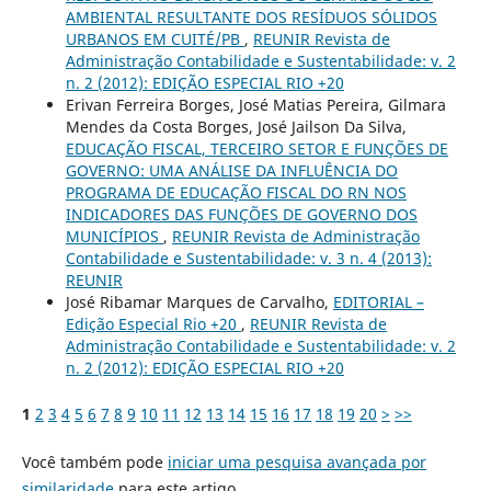
AMBIENTAL RESULTANTE DOS RESÍDUOS SÓLIDOS
URBANOS EM CUITÉ/PB
,
REUNIR Revista de
Administração Contabilidade e Sustentabilidade: v. 2
n. 2 (2012): EDIÇÃO ESPECIAL RIO +20
Erivan Ferreira Borges, José Matias Pereira, Gilmara
Mendes da Costa Borges, José Jailson Da Silva,
EDUCAÇÃO FISCAL, TERCEIRO SETOR E FUNÇÕES DE
GOVERNO: UMA ANÁLISE DA INFLUÊNCIA DO
PROGRAMA DE EDUCAÇÃO FISCAL DO RN NOS
INDICADORES DAS FUNÇÕES DE GOVERNO DOS
MUNICÍPIOS
,
REUNIR Revista de Administração
Contabilidade e Sustentabilidade: v. 3 n. 4 (2013):
REUNIR
José Ribamar Marques de Carvalho,
EDITORIAL –
Edição Especial Rio +20
,
REUNIR Revista de
Administração Contabilidade e Sustentabilidade: v. 2
n. 2 (2012): EDIÇÃO ESPECIAL RIO +20
1
2
3
4
5
6
7
8
9
10
11
12
13
14
15
16
17
18
19
20
>
>>
Você também pode
iniciar uma pesquisa avançada por
similaridade
para este artigo.