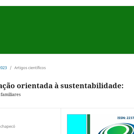
 2023
/
Artigos científicos
ação orientada à sustentabilidade:
familiares
ochapecó