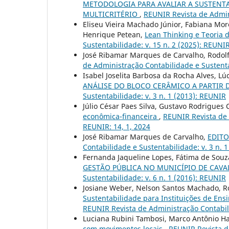
METODOLOGIA PARA AVALIAR A SUSTENTA
MULTICRITÉRIO
,
REUNIR Revista de Admini
Eliseu Vieira Machado Júnior, Fabiana M
Henrique Petean,
Lean Thinking e Teoria 
Sustentabilidade: v. 15 n. 2 (2025): REUNI
José Ribamar Marques de Carvalho, Rodolf
de Administração Contabilidade e Sustenta
Isabel Joselita Barbosa da Rocha Alves, Lú
ANÁLISE DO BLOCO CERÂMICO A PARTIR
Sustentabilidade: v. 3 n. 1 (2013): REUNIR
Júlio César Paes Silva, Gustavo Rodrigues
econômica-financeira
,
REUNIR Revista de 
REUNIR: 14, 1, 2024
José Ribamar Marques de Carvalho,
EDITOR
Contabilidade e Sustentabilidade: v. 3 n. 
Fernanda Jaqueline Lopes, Fátima de Souz
GESTÃO PÚBLICA NO MUNICÍPIO DE CAVA
Sustentabilidade: v. 6 n. 1 (2016): REUNIR
Josiane Weber, Nelson Santos Machado, R
Sustentabilidade para Instituições de Ens
REUNIR Revista de Administração Contabili
Luciana Rubini Tambosi, Marco Antônio H
com movimentos locais
,
REUNIR Revista de