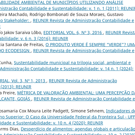
BILIDADE AMBIENTAL DE MUNICÍPIOS UTILIZANDO ANÁLISE
stração Contabilidade e Sustentabilidade: v. 1 n. 1 (2011): REUNI
oreira Machado, Rodrigo Bombonati de Souza Moraes, Gustavo
do Stakeholder:
,
REUNIR Revista de Administração Contabilidade e
R
o Jakov Saraiva Lôbo,
EDITORIAL VOL. 6, Nº 3, 2016
,
REUNIR Revist
bilidade: v. 6 n. 3 (2016): REUNIR
cia Santana de Freitas,
O PRODUTO VERDE É SEMPRE “VERDE”? UM
 DO ECODESIGN
,
REUNIR Revista de Administração Contabilidade e
 Cunha,
Sustentabilidade municipal na trilogia social, ambiental e
Administração Contabilidade e Sustentabilidade: v. 14 n. 1 (2024):
IAL, Vol. 3, Nº 1, 2013
,
REUNIR Revista de Administração
1 (2013): REUNIR
a Freire,
MÉTRICA DE VALORAÇÃO AMBIENTAL: UMA PERCEPÇÃO D
LCANTE, GOIÁS
,
REUNIR Revista de Administração Contabilidade e
osamaria Cox Moura Leite Padgett, Simone Sehnem,
Indicadores d
ino Superior: O Caso da Universidade Federal da Fronteira Sul - UF
dade e Sustentabilidade: v. 10 n. 4 (2020): REUNIR
arms Dias,
Desperdício de alimentos: agendas globais e articulaçã
 Administração Contabilidade e Sustentabilidade: v. 10 n. 2 (2020)