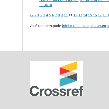
REUNIR
<<
<
1
2
3
4
5
6
7
8
9
10
11
12
13
14
15
16
17
18
Você também pode
iniciar uma pesquisa avança