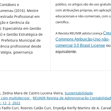
público, os artigos são de uso gratuit
 Contábeis e
com atribuições próprias, em aplicaç
lumenau (2016). Mestre
educacionais e não-comerciais, com c
estrado Profissional em
científico.
ção e Gerência da
. Especialista em Gestão
A Revista REUNIR adota Licença
Crea
6) e Gestão Estratégica de
Commons Atribuição-Uso não-
 Prefeitura Municipal de
comercial 3.0 Brasil License
ou
iência profissional desde
equivalente.
ratégia, governança
i, Zedna Mara de Castro Lucena Vieira,
Sustentabilidade
l com multidecisor
,
REUNIR Revista de Administração Contabilidad
: 12, 2, 2022
Fadlo Curi, Rosires Catão Curi, Enyedja Kerlly Martins de A. Carva