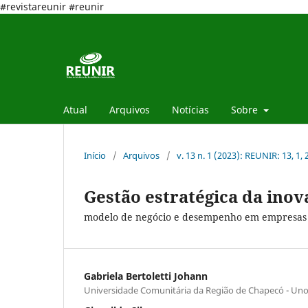
#revistareunir #reunir
Atual
Arquivos
Notícias
Sobre
Início
/
Arquivos
/
v. 13 n. 1 (2023): REUNIR: 13, 1,
Gestão estratégica da inov
modelo de negócio e desempenho em empresas 
Gabriela Bertoletti Johann
Universidade Comunitária da Região de Chapecó - Un