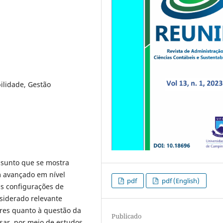
ilidade, Gestão
ssunto que se mostra
m avançado em nível
pdf
pdf (English)
as configurações de
siderado relevante
res quanto à questão da
Publicado
isar, por meio de estudos