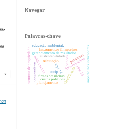
Navegar
stão
Palavras-chave
educação ambiental.
impacto nos indicadores.
NIR
estrutura de propriedade
instrumentos financeiros
gerenciamento de resultados
pesquisas.
sustentabilidade
bibliometria.
bancos
Área tributária
tributação
cooperativas
1
icpc 14
ifric 13
classificação
oscip
firmas brasileiras.
custos políticos
planejamento
2023