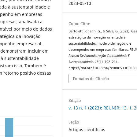
2023-05-10
ada à sustentabilidade e
empenho em empresas
 empresas, analisada a
Como Citar
entável por meio de dados
Bertoletti Johann, G., & Silva, G. (2023). Ge
ratégica da inovação
estratégica da inovação orientada à
empenho empresarial.
sustentabilidade:: modelo de negócio e
desempenho em empresas familiares.
REU
s demonstram incluir em
Revista De Administração Contabilidade E
 à sustentabilidade
Sustentabilidade
,
13
(1), 192–214.
nstram isso. Também é
https://doi.org/10.18696/reunir.v13i1.105
 retorno positivo dessas
Fomatos de Citação
Edição
v. 13 n. 1 (2023): REUNIR: 13, 1, 
Seção
Artigos científicos