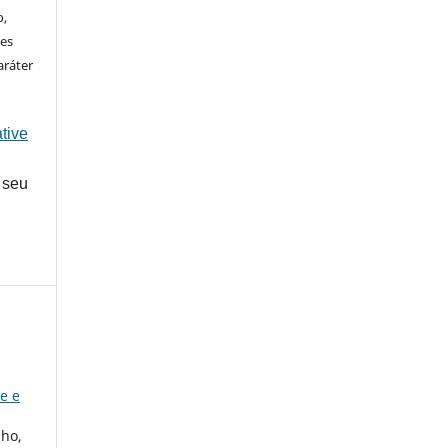
o,
ões
aráter
tive
 seu
e e
lho,