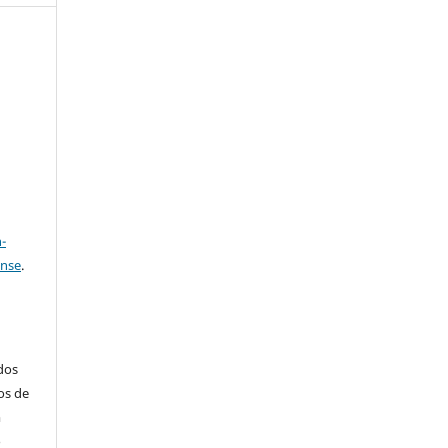
e
a
-
ense
.
ados
os de
m
o