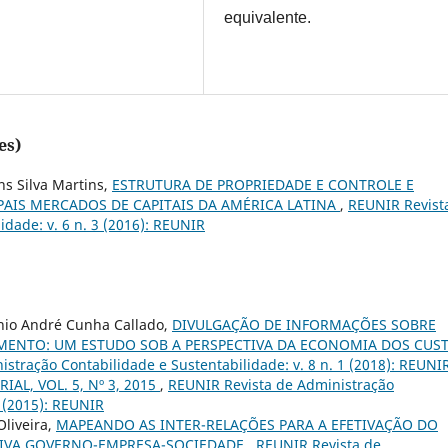
equivalente.
es)
ns Silva Martins,
ESTRUTURA DE PROPRIEDADE E CONTROLE E
AIS MERCADOS DE CAPITAIS DA AMÉRICA LATINA
,
REUNIR Revist
idade: v. 6 n. 3 (2016): REUNIR
ônio André Cunha Callado,
DIVULGAÇÃO DE INFORMAÇÕES SOBRE
MENTO: UM ESTUDO SOB A PERSPECTIVA DA ECONOMIA DOS CUS
stração Contabilidade e Sustentabilidade: v. 8 n. 1 (2018): REUNI
IAL, VOL. 5, Nº 3, 2015
,
REUNIR Revista de Administração
3 (2015): REUNIR
Oliveira,
MAPEANDO AS INTER-RELAÇÕES PARA A EFETIVAÇÃO DO
TIVA GOVERNO-EMPRESA-SOCIEDADE
,
REUNIR Revista de