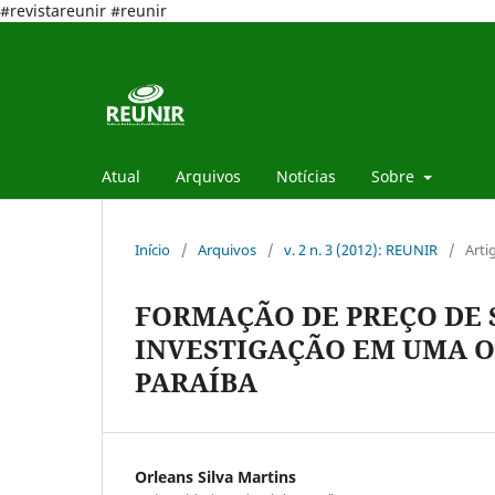
#revistareunir #reunir
Atual
Arquivos
Notícias
Sobre
Início
/
Arquivos
/
v. 2 n. 3 (2012): REUNIR
/
Arti
FORMAÇÃO DE PREÇO DE 
INVESTIGAÇÃO EM UMA 
PARAÍBA
Orleans Silva Martins