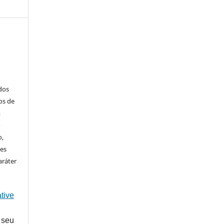
ados
os de
m
o
o,
ões
aráter
tive
 seu