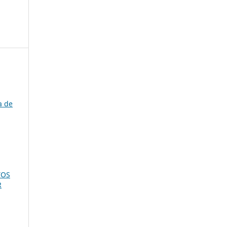
a de
TOS
R