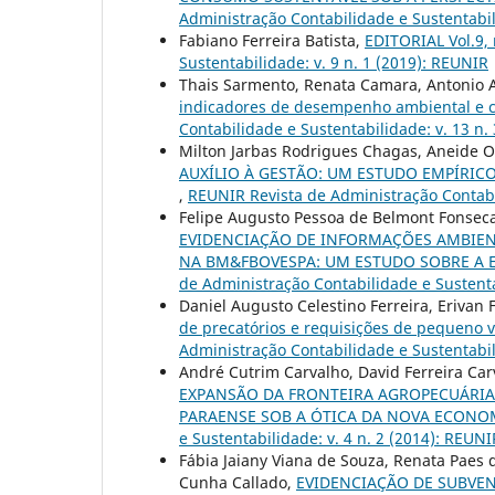
Administração Contabilidade e Sustentabil
Fabiano Ferreira Batista,
EDITORIAL Vol.9,
Sustentabilidade: v. 9 n. 1 (2019): REUNIR
Thais Sarmento, Renata Camara, Antonio 
indicadores de desempenho ambiental e ca
Contabilidade e Sustentabilidade: v. 13 n. 
Milton Jarbas Rodrigues Chagas, Aneide Ol
AUXÍLIO À GESTÃO: UM ESTUDO EMPÍRIC
,
REUNIR Revista de Administração Contabil
Felipe Augusto Pessoa de Belmont Fonseca
EVIDENCIAÇÃO DE INFORMAÇÕES AMBIENT
NA BM&FBOVESPA: UM ESTUDO SOBRE A
de Administração Contabilidade e Sustenta
Daniel Augusto Celestino Ferreira, Erivan 
de precatórios e requisições de pequeno v
Administração Contabilidade e Sustentabil
André Cutrim Carvalho, David Ferreira Carv
EXPANSÃO DA FRONTEIRA AGROPECUÁRIA
PARAENSE SOB A ÓTICA DA NOVA ECONO
e Sustentabilidade: v. 4 n. 2 (2014): REUNI
Fábia Jaiany Viana de Souza, Renata Paes
Cunha Callado,
EVIDENCIAÇÃO DE SUBVE