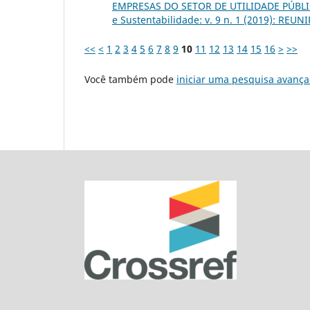
EMPRESAS DO SETOR DE UTILIDADE PÚBLI
e Sustentabilidade: v. 9 n. 1 (2019): REUNI
<<
<
1
2
3
4
5
6
7
8
9
10
11
12
13
14
15
16
>
>>
Você também pode
iniciar uma pesquisa avança