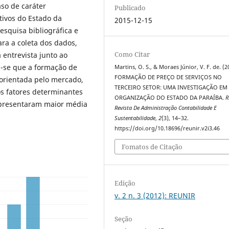
aso de caráter
Publicado
tivos do Estado da
2015-12-15
squisa bibliográfica e
ra a coleta dos dados,
Como Citar
 entrevista junto ao
a-se que a formação de
Martins, O. S., & Moraes Júnior, V. F. de. (2
FORMAÇÃO DE PREÇO DE SERVIÇOS NO
orientada pelo mercado,
TERCEIRO SETOR: UMA INVESTIGAÇÃO EM
os fatores determinantes
ORGANIZAÇÃO DO ESTADO DA PARAÍBA.
R
apresentaram maior média
Revista De Administração Contabilidade E
Sustentabilidade
,
2
(3), 14–32.
https://doi.org/10.18696/reunir.v2i3.46
Fomatos de Citação
Edição
v. 2 n. 3 (2012): REUNIR
Seção