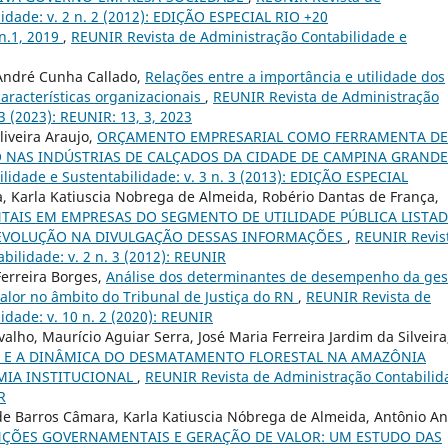
idade: v. 2 n. 2 (2012): EDIÇÃO ESPECIAL RIO +20
 n.1, 2019
,
REUNIR Revista de Administração Contabilidade e
André Cunha Callado,
Relações entre a importância e utilidade dos
racterísticas organizacionais
,
REUNIR Revista de Administração
3 (2023): REUNIR: 13, 3, 2023
iveira Araujo,
ORÇAMENTO EMPRESARIAL COMO FERRAMENTA DE
O NAS INDÚSTRIAS DE CALÇADOS DA CIDADE DE CAMPINA GRANDE
idade e Sustentabilidade: v. 3 n. 3 (2013): EDIÇÃO ESPECIAL
, Karla Katiuscia Nobrega de Almeida, Robério Dantas de França,
AIS EM EMPRESAS DO SEGMENTO DE UTILIDADE PÚBLICA LISTA
 EVOLUÇÃO NA DIVULGAÇÃO DESSAS INFORMAÇÕES
,
REUNIR Revis
bilidade: v. 2 n. 3 (2012): REUNIR
Ferreira Borges,
Análise dos determinantes de desempenho da ges
alor no âmbito do Tribunal de Justiça do RN
,
REUNIR Revista de
idade: v. 10 n. 2 (2020): REUNIR
alho, Maurício Aguiar Serra, José Maria Ferreira Jardim da Silveira
 E A DINÂMICA DO DESMATAMENTO FLORESTAL NA AMAZÔNIA
MIA INSTITUCIONAL
,
REUNIR Revista de Administração Contabilid
R
 de Barros Câmara, Karla Katiuscia Nóbrega de Almeida, Antônio A
NÇÕES GOVERNAMENTAIS E GERAÇÃO DE VALOR: UM ESTUDO DAS