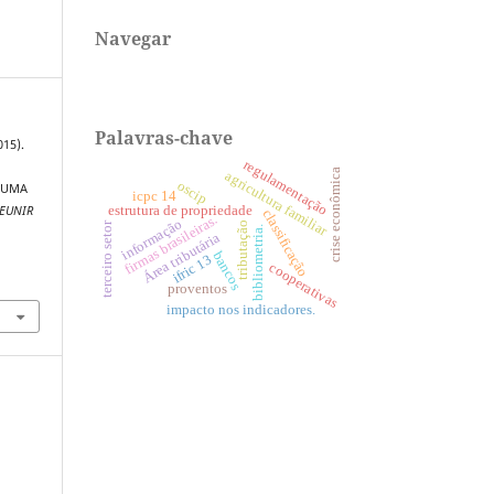
Navegar
Palavras-chave
015).
regulamentação
crise econômica
agricultura familiar
oscip
 UMA
icpc 14
estrutura de propriedade
EUNIR
classificação
firmas brasileiras.
informação
terceiro setor
tributação
bibliometria.
Área tributária
bancos
ifric 13
cooperativas
proventos
impacto nos indicadores.