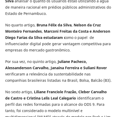
Silva
analisar o quanto os usuários estão utilizando a água
de maneira racional em prédios públicos administrativos do
Estado de Pernambuco.
No quarto artigo,
Bruna Félix da Silva
,
Nelson da Cruz
Monteiro Fernandes
,
Marconi Freitas da Costa e Anderson
Diego Farias da Silva estudaram c
omo o papel de
influenciador digital pode gerar vantagem competitiva para
empresas do mercado gastronômico.
Por sua vez, no quinto artigo,
Juliane Pacheco,
Alessanderson Carvalho, Janaína Ferreira e Suliani Rover
verificaram a relevância da sustentabilidade nas
companhias brasileiras listadas na Brasil, Bolsa, Balcão (B3).
No sexto artigo,
Liliane Franciole Frazão, Cleber Carvalho
de Castro e Cristina Lelis Leal Calegario
identificaram o
perfil das redes formadas para o alcance do ODS 9. Para
tanto, foi considerado o modelo multinível e
multidimensional (MLMD) através do modelo por Park e Lim