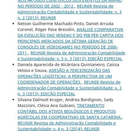
NOS ARTIGOS CIENTÍFICOS DOS EVENTOS DA ANPAD
NO PERÍODO DE 2002 - 2012
,
REUNIR Revista de
Administração Contabilidade e Sustentabilidade: v. 3
n. 2 (2013): REUNIR
Nelson Guilherme Machado Pinto, Daniel Arruda
Coronel, Róger Pase Bresolin,
ANÁLISE COMPARATIVA
DA EVOLUÇÃO DAS VENDAS E DO PIB PER CAPITA DOS
PRINCIPAIS MERCADOS DA SÉTIMA GERAÇÃO DE
CONSOLES DE VIDEOGAMES NO PERÍODO DE 2006-
2011
,
REUNIR Revista de Administração Contabilidade
e Sustentabilidade: v. 3 n. 3 (2013): EDIÇÃO ESPECIAL
Daniela Aparecida de Alcântara Quintaneiro, Caissa
Veloso e Sousa,
ADESÃO A TERCEIRIZAÇÃO DAS
OPERAÇÕES LOGÍSTICAS: A PERSPECTIVA DE UM
COORDENADOR DE OPERAÇÕES
,
REUNIR Revista de
Administração Contabilidade e Sustentabilidade: v. 3
n. 3 (2013): EDIÇÃO ESPECIAL
Silvana Dalmutt kruger, Andrea Bordignon, Sady
Mazzioni, Clésia Ana Gubiani,
TRATAMENTO
CONTÁBIL DOS ATIVOS BIOLÓGICOS E PRODUTOS
AGRÍCOLAS EM COOPERATIVAS DE SANTA CATARINA
,
REUNIR Revista de Administração Contabilidade e
Sustentabilidade: v. 4 n. 3 (2014): REUNIR