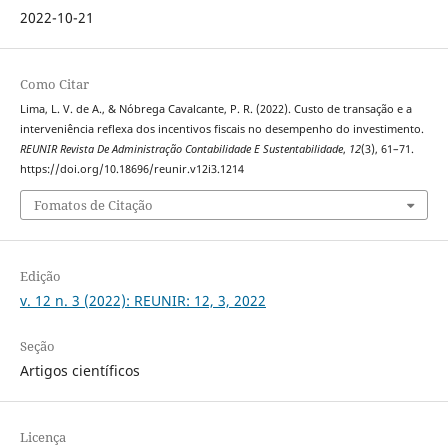
2022-10-21
Como Citar
Lima, L. V. de A., & Nóbrega Cavalcante, P. R. (2022). Custo de transação e a
interveniência reflexa dos incentivos fiscais no desempenho do investimento.
REUNIR Revista De Administração Contabilidade E Sustentabilidade
,
12
(3), 61–71.
https://doi.org/10.18696/reunir.v12i3.1214
Fomatos de Citação
Edição
v. 12 n. 3 (2022): REUNIR: 12, 3, 2022
Seção
Artigos científicos
Licença