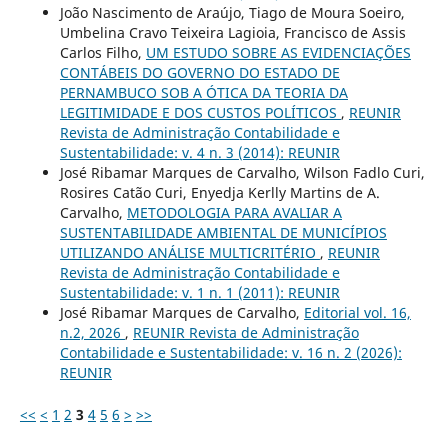
João Nascimento de Araújo, Tiago de Moura Soeiro,
Umbelina Cravo Teixeira Lagioia, Francisco de Assis
Carlos Filho,
UM ESTUDO SOBRE AS EVIDENCIAÇÕES
CONTÁBEIS DO GOVERNO DO ESTADO DE
PERNAMBUCO SOB A ÓTICA DA TEORIA DA
LEGITIMIDADE E DOS CUSTOS POLÍTICOS
,
REUNIR
Revista de Administração Contabilidade e
Sustentabilidade: v. 4 n. 3 (2014): REUNIR
José Ribamar Marques de Carvalho, Wilson Fadlo Curi,
Rosires Catão Curi, Enyedja Kerlly Martins de A.
Carvalho,
METODOLOGIA PARA AVALIAR A
SUSTENTABILIDADE AMBIENTAL DE MUNICÍPIOS
UTILIZANDO ANÁLISE MULTICRITÉRIO
,
REUNIR
Revista de Administração Contabilidade e
Sustentabilidade: v. 1 n. 1 (2011): REUNIR
José Ribamar Marques de Carvalho,
Editorial vol. 16,
n.2, 2026
,
REUNIR Revista de Administração
Contabilidade e Sustentabilidade: v. 16 n. 2 (2026):
REUNIR
<<
<
1
2
3
4
5
6
>
>>