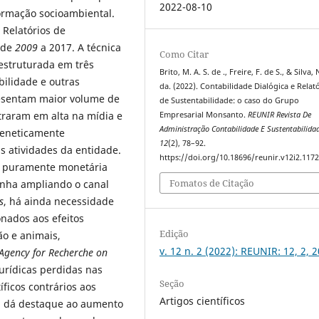
2022-08-10
formação socioambiental.
 Relatórios de
 de
2009
a 2017. A técnica
Como Citar
 estruturada em três
Brito, M. A. S. de ., Freire, F. de S., & Silva, 
bilidade e outras
da. (2022). Contabilidade Dialógica e Relat
sentam maior volume de
de Sustentabilidade: o caso do Grupo
traram em alta na mídia e
Empresarial Monsanto.
REUNIR Revista De
Administração Contabilidade E Sustentabilida
 geneticamente
12
(2), 78–92.
as atividades da entidade.
https://doi.org/10.18696/reunir.v12i2.117
ca puramente monetária
Fomatos de Citação
nha ampliando o canal
s
, há ainda necessidade
onados aos efeitos
Edição
o e animais,
v. 12 n. 2 (2022): REUNIR: 12, 2, 
 Agency for Recherche on
jurídicas perdidas nas
Seção
ficos contrários aos
Artigos científicos
o, dá destaque ao aumento