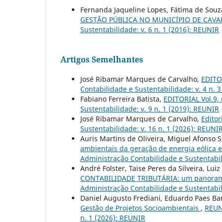
Fernanda Jaqueline Lopes, Fátima de Souz
GESTÃO PÚBLICA NO MUNICÍPIO DE CAVA
Sustentabilidade: v. 6 n. 1 (2016): REUNIR
Artigos Semelhantes
José Ribamar Marques de Carvalho,
EDITOR
Contabilidade e Sustentabilidade: v. 4 n. 
Fabiano Ferreira Batista,
EDITORIAL Vol.9,
Sustentabilidade: v. 9 n. 1 (2019): REUNIR
José Ribamar Marques de Carvalho,
Editor
Sustentabilidade: v. 16 n. 1 (2026): REUNI
Auris Martins de Oliveira, Miguel Afonso Se
ambientais da geração de energia eólica
Administração Contabilidade e Sustentabili
André Folster, Taise Peres da Silveira, Lui
CONTABILIDADE TRIBUTÁRIA: um panorama 
Administração Contabilidade e Sustentabil
Daniel Augusto Frediani, Eduardo Paes Ba
Gestão de Projetos Socioambientais
,
REUNI
n. 1 (2026): REUNIR