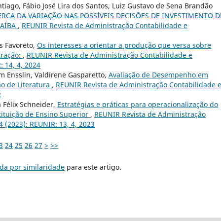
antiago, Fábio José Lira dos Santos, Luiz Gustavo de Sena Brandão
RCA DA VARIAÇÃO NAS POSSÍVEIS DECISÕES DE INVESTIMENTO D
RAÍBA
,
REUNIR Revista de Administração Contabilidade e
s Favoreto,
Os interesses a orientar a produção que versa sobre
tração:
,
REUNIR Revista de Administração Contabilidade e
: 14, 4, 2024
 Ensslin, Valdirene Gasparetto,
Avaliação de Desempenho em
ão de Literatura
,
REUNIR Revista de Administração Contabilidade 
R
 Félix Schneider,
Estratégias e práticas para operacionalização do
tituição de Ensino Superior
,
REUNIR Revista de Administração
4 (2023): REUNIR: 13, 4, 2023
3
24
25
26
27
>
>>
da por similaridade
para este artigo.