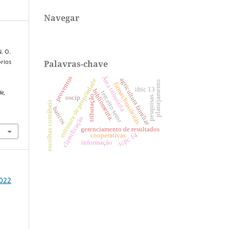
Navegar
N. O.
Palavras-chave
órios
Área tributária
proventos
agricultura familiar
estrutura de propriedade
planejamento
firmas brasileiras.
ifric 13
bibliometria.
terceiro setor
de
,
pesquisas.
tributação
oscip
escolhas contábeis
bancos
2
classificação
gerenciamento de resultados
icpc 14
cooperativas
informação
2022